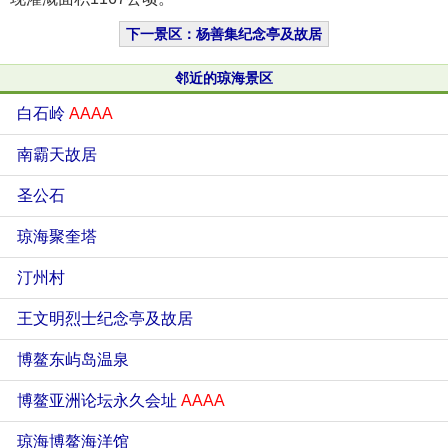
下一景区：杨善集纪念亭及故居
邻近的琼海景区
白石岭
AAAA
南霸天故居
圣公石
琼海聚奎塔
汀州村
王文明烈士纪念亭及故居
博鳌东屿岛温泉
博鳌亚洲论坛永久会址
AAAA
琼海博鳌海洋馆