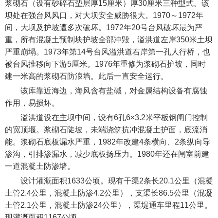
浆砌石（设有砂碎石垫层厚15厘米）厚30厘米三种型式。该
坝处在强台风风口，对大坝安全威胁很大。1970～1972年
间，大坝及护坡遭多次破坏。1972年20号台风破坏最为严
重，所有混凝土预制块护坡全部冲毁，溢洪道左岸350米土坝
严重崩塌。1973年第14号台风溢洪道右岸第一孔人行桥，也
被台风推移向下游5厘米。1976年重修为浆砌石护坡，同时
建一米高的浆砌石防浪墙。此后一直安全运行。
该库靠近海边，海风含有盐碱，对金属结构设备有腐蚀
作用，易损坏。
溢洪道设在主坝中间，设有6孔6×3.2米平板钢闸门控制
的宽顶堰。浆砌石陡坡，未端浇筑抗冲混凝土护面，底流消
能。浆砌石底板漏水严重，1982年改建4条横向、2条纵向导
渗沟，引排渗漏水，减少底板扬压力。1980年还在闸室前建
一道混凝土防渗墙。
设计灌溉面积1633公顷。现有干渠2条长20.1公里（混凝
土管2.4公里，混凝土防渗4.2公里），支渠长86.5公里（混凝
土管2.1公里，混凝土防渗24公里），渠堤通车里程11公里。
现灌溉面积1167公顷。