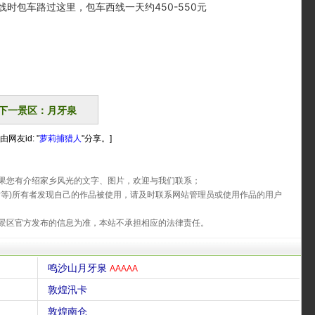
包车路过这里，包车西线一天约450-550元
下一景区：月牙泉
网友id: "
萝莉捕猎人
"分享。]
果您有介绍家乡风光的文字、图片，欢迎与我们联系；
片等)所有者发现自己的作品被使用，请及时联系网站管理员或使用作品的用户
景区官方发布的信息为准，本站不承担相应的法律责任。
鸣沙山月牙泉
AAAAA
敦煌汛卡
敦煌南仓