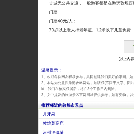
古城无公共交通，一般游客都是在游玩敦煌西线时
门票
门票40元/人；
70岁以上老人持老年证、1.2米以下儿童免费
[以上内容由
温馨提示：
1、欢迎各位网友积极参与，共同创建我们美好的家园。如
2、本站为公益性旅游攻略网站，如版权(不限于文字、图
id，我们在核实权属后，将在3个工作日内删除。
3、文中提及的旅游景区官网网址仅供参考，如有变动，以
推荐邻近的敦煌市景点
月牙泉
敦煌莫高窟
河州堡遗址