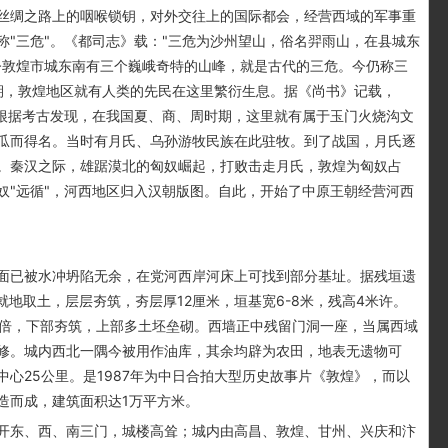
丝绸之路上的咽喉锁钥，对外交往上的国际都会，经营西域的军事重
"三危"。《都司志》载："三危为沙州望山，俗名羿雨山，在县城东
今敦煌市城东南有三个巍峨奇特的山峰，就是古代的三危。今仍称三
时期，敦煌地区就有人类的先民在这里繁衍生息。据《尚书》记载，
。根据考古发现，在我国夏、商、周时期，这里就有属于玉门火烧沟文
瓜而得名。当时有月氏、乌孙游牧民族在此驻牧。到了战国，月氏逐
。秦汉之际，雄踞漠北的匈奴崛起，打败击走月氏，敦煌为匈奴占
奴"远循"，河西地区归入汉朝版图。自此，开始了中原王朝经营河西
已被水冲坍陷无余，在党河西岸河床上可找到部分基址。据残垣遗
。就地取土，层层夯筑，夯层厚12厘米，垣基宽6-8米，残高4米许。
一倍，下部夯筑，上部多土坯垒砌。西墙正中残留门洞一座，当属西域
修。城内西北一隅今被用作油库，其余均辟为农田，地表无遗物可
心25公里。是1987年为中日合拍大型历史故事片《敦煌》，而以
造而成，建筑面积达1万平方米。
东、西、南三门，城楼高耸；城内由高昌、敦煌、甘州、兴庆和汴