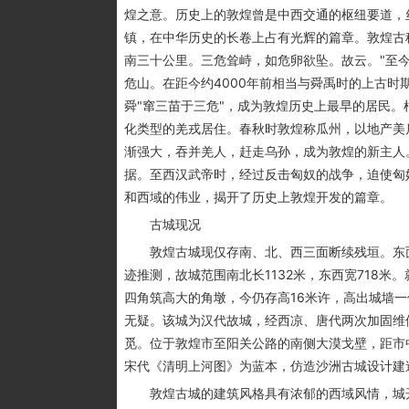
煌之意。历史上的敦煌曾是中西交通的枢纽要道，
镇，在中华历史的长卷上占有光辉的篇章。敦煌古称
南三十公里。三危耸峙，如危卵欲坠。故云。"至
危山。在距今约4000年前相当与舜禹时的上古
舜"窜三苗于三危"，成为敦煌历史上最早的居民
化类型的羌戎居住。春秋时敦煌称瓜州，以地产美
渐强大，吞并羌人，赶走乌孙，成为敦煌的新主人
据。至西汉武帝时，经过反击匈奴的战争，迫使匈
和西域的伟业，揭开了历史上敦煌开发的篇章。
古城现况
敦煌古城现仅存南、北、西三面断续残垣。东面
迹推测，故城范围南北长1132米，东西宽718米
四角筑高大的角墩，今仍存高16米许，高出城墙
无疑。该城为汉代故城，经西凉、唐代两次加固维
觅。位于敦煌市至阳关公路的南侧大漠戈壁，距市中
宋代《清明上河图》为蓝本，仿造沙洲古城设计建
敦煌古城的建筑风格具有浓郁的西域风情，城开