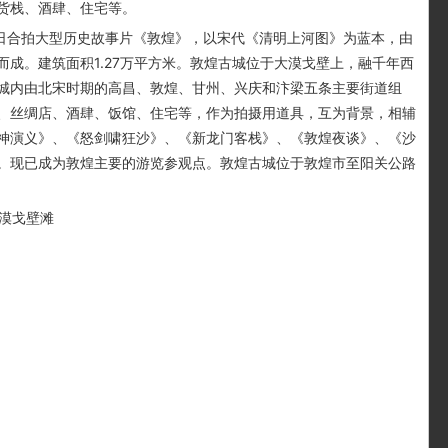
货栈、酒肆、住宅等。
中日合拍大型历史故事片《敦煌》，以宋代《清明上河图》为蓝本，由
成。建筑面积1.27万平方米。敦煌古城位于大漠戈壁上，融千年西
城内由北宋时期的高昌、敦煌、甘州、兴庆和汴梁五条主要街道组
、丝绸店、酒肆、饭馆、住宅等，作为拍摄用道具，互为背景，相辅
神演义》、《怒剑啸狂沙》、《新龙门客栈》、《敦煌夜谈》、《沙
。现已成为敦煌主要的游览参观点。敦煌古城位于敦煌市至阳关公路
漠戈壁滩