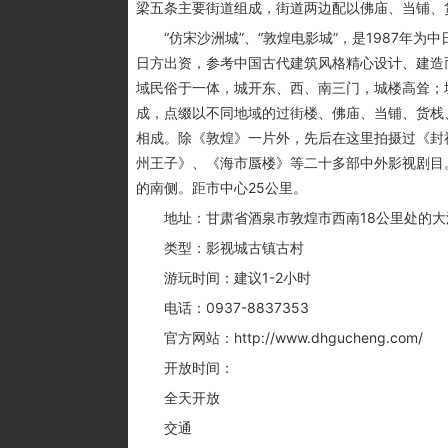
梁五条主要街道组成，街道两边配以佛庙、当铺、
“仿宋沙洲城”、“敦煌电影城”，是1987年为
日方出资，参考中国古代建筑风格精心设计、建造而
域民俗于一体，城开东、西、南三门，城楼高耸；
成，点缀以不同地域的过街楼、佛庙、当铺、货栈
相成。除《敦煌》一片外，先后在这里拍摄过《封
州王子》、《海市蜃楼》等二十多部中外影视剧目
的南侧。距市中心25公里。
地址：甘肃省酒泉市敦煌市西南18公里处的大
类型：影视城古镇古村
游玩时间：建议1-2小时
电话：0937-8837353
官方网站：http://www.dhgucheng.com/
开放时间：
全天开放
交通