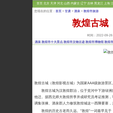
首页
北京
天津
河北
山西
内蒙古
辽宁
吉林
黑龙江
上海
您现在的位置：
首页
>
甘肃
>
酒泉
>
敦煌市旅游
敦煌古城
时间：2022-09-
酒泉
敦煌市十大景点
敦煌市文物古迹
敦煌市博物馆
敦煌
敦煌古城（敦煌影视古城）为国家AAA级旅游景区
敦煌古城为汉敦煌郡治，位于党河中下游绿洲腹
他迁。据西北师大敦煌所李并成研究员考证推测，
调集张掖、酒泉郡人力修筑敦煌城这一西陲要塞，
敦煌的历史古老而久远。"敦煌"一词最早见于《