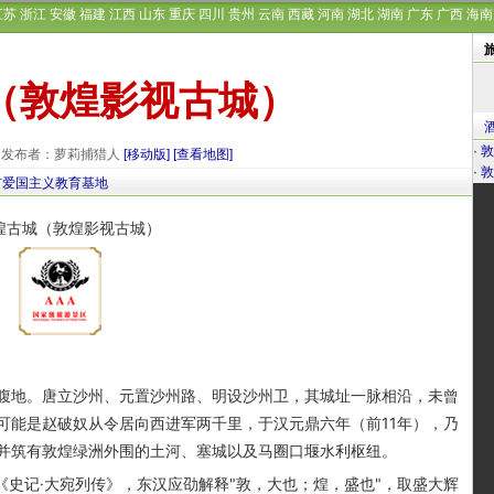
江苏
浙江
安徽
福建
江西
山东
重庆
四川
贵州
云南
西藏
河南
湖北
湖南
广东
广西
海南
（敦煌影视古城）
·
敦
26 发布者：萝莉捕猎人
[移动版]
[查看地图]
·
敦
市爱国主义教育基地
。
地。唐立沙州、元置沙州路、明设沙州卫，其城址一脉相沿，未曾
可能是赵破奴从令居向西进军两千里，于汉元鼎六年（前11年），乃
并筑有敦煌绿洲外围的土河、塞城以及马圈口堰水利枢纽。
史记·大宛列传》，东汉应劭解释"敦，大也；煌，盛也"，取盛大辉