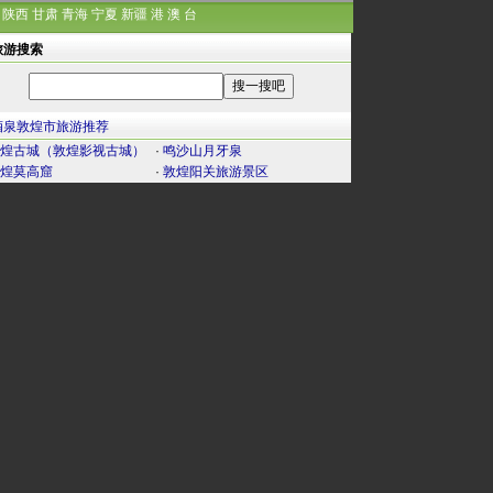
陕西
甘肃
青海
宁夏
新疆
港
澳
台
旅游搜索
酒泉敦煌市旅游推荐
煌古城（敦煌影视古城）
·
鸣沙山月牙泉
煌莫高窟
·
敦煌阳关旅游景区