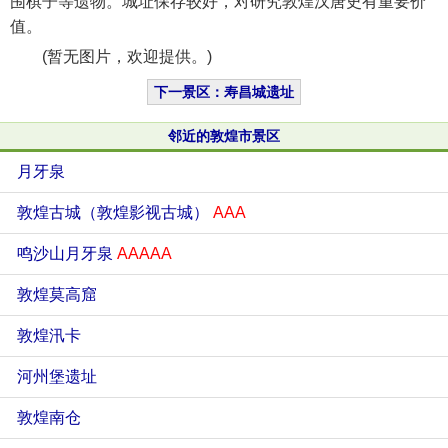
围棋子等遗物。城址保存较好，对研究敦煌汉唐史有重要价
值。
(暂无图片，欢迎提供。)
下一景区：寿昌城遗址
邻近的敦煌市景区
月牙泉
敦煌古城（敦煌影视古城）
AAA
鸣沙山月牙泉
AAAAA
敦煌莫高窟
敦煌汛卡
河州堡遗址
敦煌南仓