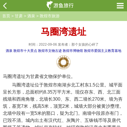
首页
>
甘肃
>
酒泉
>
敦煌市旅游
马圈湾遗址
时间：2022-09-06 发布者：那个女孩的心碎了
酒泉
敦煌市十大景点
敦煌市文物古迹
敦煌市博物馆
敦煌市爱国主义教育基地
马圈湾遗址为甘肃省文物保护单位。
马圈湾遗址位于敦煌市南湖乡北工村东1.5公里。城平面
呈长方形，总面积约8.35万平方米。现仅存东、西、北三面
残墙和西南角墩，北墙长300、东、西二墙长270米。墙为夯
筑，基宽7米，残高5米，顶宽2米，城墙大部分被黄沙壅埋。
北墙中段有一宽5米的豁口，疑为北门。南墙中段原亦有门，
已毁不清。城内出土有汉代红、灰陶片、五铢钱币等及唐代