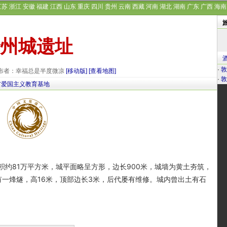
江苏
浙江
安徽
福建
江西
山东
重庆
四川
贵州
云南
西藏
河南
湖北
湖南
广东
广西
海南
州城遗址
·
敦
6 发布者：幸福总是半度微凉
[移动版]
[查看地图]
·
敦
市爱国主义教育基地
81万平方米，城平面略呈方形，边长900米，城墙为黄土夯筑，
面有一烽燧，高16米，顶部边长3米，后代屡有维修。城内曾出土有石