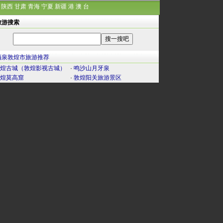
陕西
甘肃
青海
宁夏
新疆
港
澳
台
旅游搜索
酒泉敦煌市旅游推荐
煌古城（敦煌影视古城）
·
鸣沙山月牙泉
煌莫高窟
·
敦煌阳关旅游景区