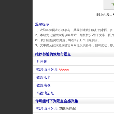
[以上内容由网友
温馨提示：
1、欢迎各位网友积极参与，共同创建我们美好的家园。如
2、本站为公益性旅游攻略网站，如版权(不限于文字、图
id，我们在核实权属后，将在3个工作日内删除。
3、文中提及的旅游景区官网网址仅供参考，如有变动，以
推荐邻近的敦煌市景点
月牙泉
鸣沙山月牙泉
AAAAA
敦煌汛卡
敦煌南仓
马圈湾遗址
你可能对下列景点会感兴趣
鸣沙山月牙泉
(酒泉敦煌市)