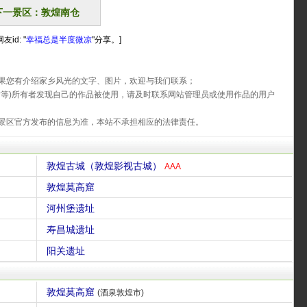
下一景区：敦煌南仓
id: "
幸福总是半度微凉
"分享。]
果您有介绍家乡风光的文字、图片，欢迎与我们联系；
片等)所有者发现自己的作品被使用，请及时联系网站管理员或使用作品的用户
景区官方发布的信息为准，本站不承担相应的法律责任。
敦煌古城（敦煌影视古城）
AAA
敦煌莫高窟
河州堡遗址
寿昌城遗址
阳关遗址
敦煌莫高窟
(酒泉敦煌市)