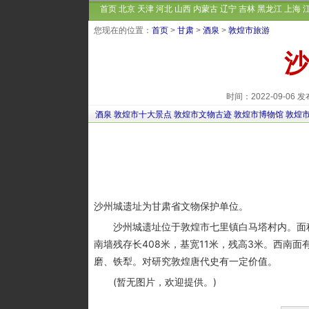
首页
北京
天津
河北
山西
内蒙古
辽宁
吉林
黑龙江
上海
您现在的位置：
首页
>
甘肃
>
酒泉
>
敦煌市旅游
沙
时间：2022-09-0
酒泉
敦煌市十大景点
敦煌市文物古迹
敦煌市博物馆
敦煌
沙州城遗址为甘肃省文物保护单位。
沙州城遗址位于敦煌市七里镇白马塔村内。面积约
南墙残存长408米，基宽11米，残高3米。西南
磨、铁犁。对研究敦煌唐代史有一定价值。
(暂无图片，欢迎提供。)