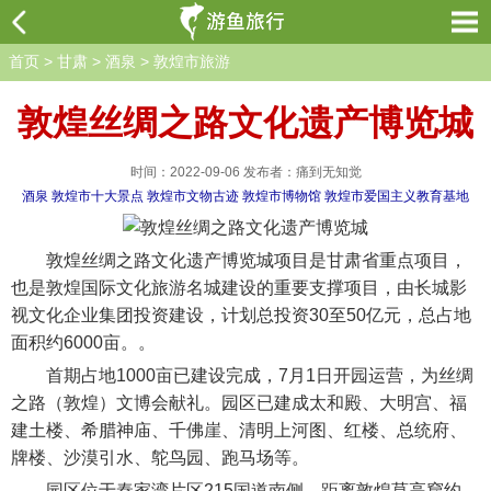
首页
>
甘肃
>
酒泉
>
敦煌市旅游
敦煌丝绸之路文化遗产博览城
时间：2022-09-06 发布者：痛到无知觉
酒泉
敦煌市十大景点
敦煌市文物古迹
敦煌市博物馆
敦煌市爱国主义教育基地
敦煌丝绸之路文化遗产博览城项目是甘肃省重点项目，
也是敦煌国际文化旅游名城建设的重要支撑项目，由长城影
视文化企业集团投资建设，计划总投资30至50亿元，总占地
面积约6000亩。。
首期占地1000亩已建设完成，7月1日开园运营，为丝绸
之路（敦煌）文博会献礼。园区已建成太和殿、大明宫、福
建土楼、希腊神庙、千佛崖、清明上河图、红楼、总统府、
牌楼、沙漠引水、鸵鸟园、跑马场等。
园区位于秦家湾片区215国道南侧，距离敦煌莫高窟约