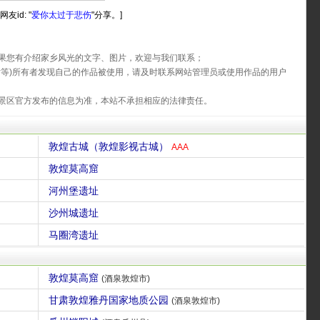
友id: "
爱你太过于悲伤
"分享。]
果您有介绍家乡风光的文字、图片，欢迎与我们联系；
片等)所有者发现自己的作品被使用，请及时联系网站管理员或使用作品的用户
景区官方发布的信息为准，本站不承担相应的法律责任。
敦煌古城（敦煌影视古城）
AAA
敦煌莫高窟
河州堡遗址
沙州城遗址
马圈湾遗址
敦煌莫高窟
(酒泉敦煌市)
甘肃敦煌雅丹国家地质公园
(酒泉敦煌市)