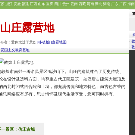
江苏
浙江
安徽
福建
江西
山东
重庆
四川
贵州
云南
西藏
河南
湖北
湖南
广东
广西
海南
山庄露营地
·
敦
6 发布者：爱你太过于悲伤
[移动版]
[查看地图]
·
敦
市爱国主义教育基地
敦煌市南郊一著名风景区鸣沙山下。山庄的建筑糅合了历史传统、
论在设计及选料方面，均尊重古代庄院建筑，如汉唐古建筑大屋顶及
的西北封闭式四合院和土墙，都充满传统和地方特色；而古色古香的
通讯网络应有尽有，思古情怀及现代生活享受，您可同时拥有。
下一景区：仿宋古城