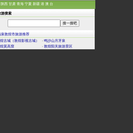
陕西
甘肃
青海
宁夏
新疆
港
澳
台
旅游搜索
酒泉敦煌市旅游推荐
煌古城（敦煌影视古城）
·
鸣沙山月牙泉
煌莫高窟
·
敦煌阳关旅游景区