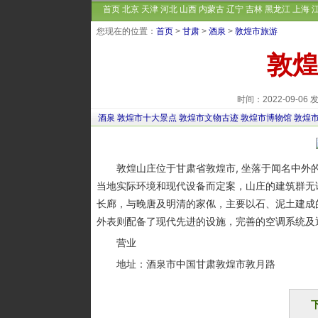
首页
北京
天津
河北
山西
内蒙古
辽宁
吉林
黑龙江
上海
您现在的位置：
首页
>
甘肃
>
酒泉
>
敦煌市旅游
敦煌
时间：2022-09-0
酒泉
敦煌市十大景点
敦煌市文物古迹
敦煌市博物馆
敦煌
敦煌山庄位于甘肃省敦煌市, 坐落于闻名中外的
当地实际环境和现代设备而定案，山庄的建筑群无
长廊，与晚唐及明清的家俬，主要以石、泥土建成
外表则配备了现代先进的设施，完善的空调系统及
营业
地址：酒泉市中国甘肃敦煌市敦月路