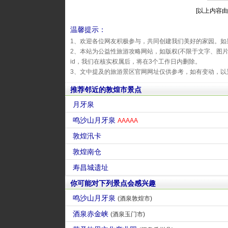
[以上内容由网
温馨提示：
1、欢迎各位网友积极参与，共同创建我们美好的家园。如
2、本站为公益性旅游攻略网站，如版权(不限于文字、图
id，我们在核实权属后，将在3个工作日内删除。
3、文中提及的旅游景区官网网址仅供参考，如有变动，以
推荐邻近的敦煌市景点
月牙泉
鸣沙山月牙泉
AAAAA
敦煌汛卡
敦煌南仓
寿昌城遗址
你可能对下列景点会感兴趣
鸣沙山月牙泉
(酒泉敦煌市)
酒泉赤金峡
(酒泉玉门市)