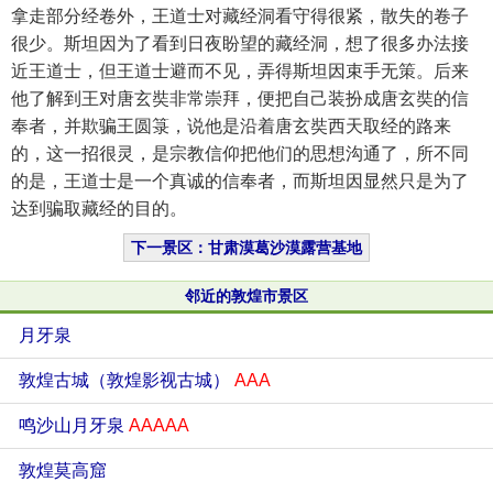
拿走部分经卷外，王道士对藏经洞看守得很紧，散失的卷子
很少。斯坦因为了看到日夜盼望的藏经洞，想了很多办法接
近王道士，但王道士避而不见，弄得斯坦因束手无策。后来
他了解到王对唐玄奘非常崇拜，便把自己装扮成唐玄奘的信
奉者，并欺骗王圆箓，说他是沿着唐玄奘西天取经的路来
的，这一招很灵，是宗教信仰把他们的思想沟通了，所不同
的是，王道士是一个真诚的信奉者，而斯坦因显然只是为了
达到骗取藏经的目的。
下一景区：甘肃漠葛沙漠露营基地
邻近的敦煌市景区
月牙泉
敦煌古城（敦煌影视古城）
AAA
鸣沙山月牙泉
AAAAA
敦煌莫高窟