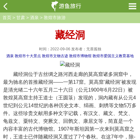
首页
>
甘肃
>
酒泉
>
敦煌市旅游
藏经洞
时间：2022-09-06 发布者：无畏孤独
酒泉
敦煌市十大景点
敦煌市文物古迹
敦煌市博物馆
敦煌市爱国主义教育基地
藏经洞位于古丝绸之路河西走廊的莫高窟诸多洞窟中，
最为驰名的首推藏经洞——一第17窟。莫高窟’藏经洞’被发现
是清光绪二十六年五月二十六日（公元1900年6月22日）被
敦煌莫高窟主持王道士（王圆箓）发现的，洞内藏有从公元4
世纪到公元14世纪的各种历史文本、绢画、刺绣等文物5万多
件。这些珍贵文献用多种文字记载，有汉文、藏文、梵文、
龟兹文、粟特文、突厥文、回鹘文、康居文等，简直是一个
内容丰富的古代博物馆。1907年斯坦因第一次来到莫高窟之
时，王道士已伴随藏经洞又度过了7个春秋。在这7年中，除-