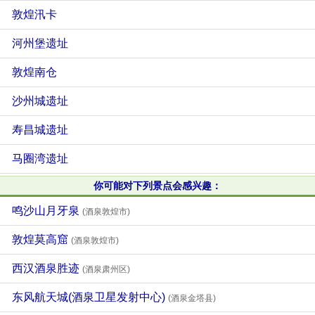
敦煌汛卡
河州堡遗址
敦煌南仓
沙州城遗址
寿昌城遗址
马圈湾遗址
你可能对下列景点会感兴趣：
鸣沙山月牙泉
(酒泉敦煌市)
敦煌莫高窟
(酒泉敦煌市)
西汉酒泉胜迹
(酒泉肃州区)
东风航天城(酒泉卫星发射中心)
(酒泉金塔县)