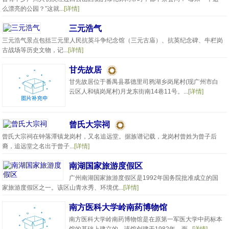
么漂亮的公园？”这就...
[详情]
三元浩气
三元浩气景点包括三元里人民抗英斗争纪念馆（三元古庙）、抗英纪念碑、牛栏岗
古战场等历史文物，记...
[详情]
甘先故居
甘先故居位于番禺县慕德里司鸦湖乡岗尾村(现广州市白
云区人和镇岗尾村)月龙东街南14巷11号。...
[详情]
曾氏大宗祠
曾氏大宗祠在钟落潭镇龙岗村，又名追远堂。据族谱记载，龙岗村曾姓为曾子后
裔，追远堂之名出于曾子...
[详情]
南湖国家旅游度假区
广州南湖国家旅游度假区是1992年国务院批准成立的国
家旅游度假区之一。该区山青水秀、环境优...
[详情]
南方医科大学岭南药博物馆
南方医科大学岭南药博物馆是在原第一军医大学中药标本