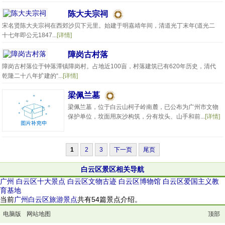
陈大夫宗祠
宋名贤陈大夫宗祠在西郊沙贝下元里。始建于明嘉靖年间，清道光丁末年(道光二
十七年即公元1847...
[详情]
障岗古村落
障岗古村落位于钟落潭镇障岗村。占地近100亩，村落建筑已有620年历史，清代
乾隆二十八年扩建的“...
[详情]
梁佩兰墓
梁佩兰墓，位于白云山柯子岭南麓，已公布为广州市文物
保护单位，坟面用灰沙构筑，分有坟头、山手和前...
[详情]
1
2
3
下一页
尾页
白云区景区相关导航
广州
白云区十大景点
白云区文物古迹
白云区博物馆
白云区爱国主义教
育基地
当前
广州白云区旅游景点
共有54篇景点介绍。
电脑版
网站地图
顶部