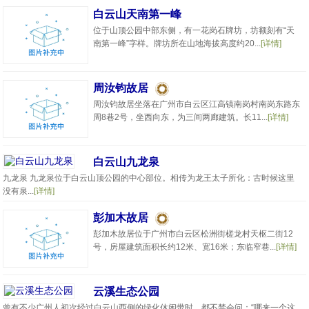
白云山天南第一峰
位于山顶公园中部东侧，有一花岗石牌坊，坊额刻有“天
南第一峰”字样。牌坊所在山地海拔高度约20...
[详情]
周汝钧故居
周汝钧故居坐落在广州市白云区江高镇南岗村南岗东路东
周8巷2号，坐西向东，为三间两廊建筑。长11...
[详情]
白云山九龙泉
九龙泉 九龙泉位于白云山顶公园的中心部位。相传为龙王太子所化：古时候这里
没有泉...
[详情]
彭加木故居
彭加木故居位于广州市白云区松洲街槎龙村天枢二街12
号，房屋建筑面积长约12米、宽16米；东临窄巷...
[详情]
云溪生态公园
曾有不少广州人初次经过白云山西侧的绿化休闲带时，都不禁会问：“哪来一个这