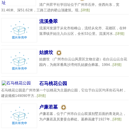
清广州昇平社学旧址位于广州市石井。坐西向东，宽
31.46米、深51.62米，三路三进的硬山顶建筑。现...
[详情]
流溪叠翠
流溪河发源于从化市桂峰山，流经从化市、花都区，在钟
落潭镇开始注入白云区，全长53公里。流溪河水...
[详情]
姑嫂坟
姑嫂坟 （广州市白云山风景区文物古迹）在白云山云台花
园内，为南宋番禺沙湾何氏姑嫂合葬墓。1994...
[详情]
石马桃花公园
石马桃花公园是广州市第一个以桃花为主题的公园，它位于白云区均禾街石马村，
建设规模149090平方...
[详情]
卢廉若墓
卢廉若墓，位于广州市白云山双溪别墅后面的青龙岗上，
为卢廉若及其妻妾合葬处。墓葬虽建于1927年...
[详情]