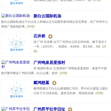
馆的基础上建立的。该馆创建于1982年，面...
[详情]
新白云国际机场
新白云国际机场位于白云区人和镇以北与花都市新华镇以东交界处，距广州市中心
海珠广场直线距离...
[详情]
石井桥
清 广州 石井桥 位于广州市白云区石井街道。建于道光十
一年（1831年），东西向，长68米、宽3.8米，为6...
[详
情]
广州鸣泉居度假村
有“南国钓鱼台”之美誉的广州鸣泉居度假村，座落于中国
南方繁华都会广州的北隅，白云山麓、金钟...
[详情]
戴鸿慈墓
戴鸿慈墓位于白云山南坡能仁寺后，即今白云索道上端出
口站下方10余米处。墓坐北向南，用花岗石砌...
[详情]
广州昇平社学旧址