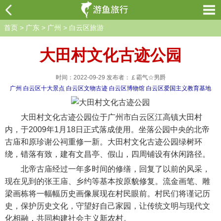
首页
>
广东
>
广州
>
白云区旅游
大田村文化古迹公园
时间：2022-09-29 发布者：￡霸气☆男爵
广州
白云区十大景点
白云区文物古迹
白云区博物馆
白云区爱国主义教育基地
大田村文化古迹公园位于广州市白云区江高镇大田村
内，于2009年1月18日正式落成使用。坐落公园中央的北帝
古庙和原珍谢公祠重修一新。大田村文化古迹公园绿树环
绕，错落有致，建有文昌亭、假山，四周铺设有休闲路径。
北帝古庙经过一年多时间的修缮，回复了以前的风采，
现在见到的张王庙、乡约等基本按原貌修复。流金画笔、雕
梁画栋将一幅幅历史画像展现在村民眼前。村民们将谨记历
史，保护历史文化，守望好自己家园，让传统文明与现代文
化相融，共同构建社会主义新农村。