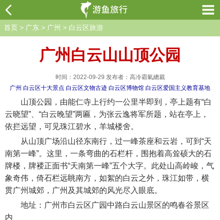
首页
>
广东
>
广州
>
白云区旅游
广州白云山山顶公园
时间：2022-09-29 发布者：高冷霸氣總裁
广州
白云区十大景点
白云区文物古迹
白云区博物馆
白云区爱国主义教育基地
山顶公园，由能仁寺上行约一公里半即到，亭上题有“白
云晓望”、“白云晚望”两匾，为张云逸将军所题，站在亭上，
依拦远望，可见珠江碧水，羊城楼舍。
从山顶广场沿山径东南行，过一峰茶座和云岩，可到“天
南第一峰”。这里，一条弯曲的石栏杆，围抱着高耸硕大的石
牌楼，牌褛正面书“天南第一峰”五个大字。此处山高岭峻，气
象奇伟，倚石栏远眺南方，如絮的白云之外，珠江如带，横
贯广州城郊，广州及其城郊的风光尽入眼底。
地址：广州市白云区广园中路白云山景区的鸣春谷景区
内