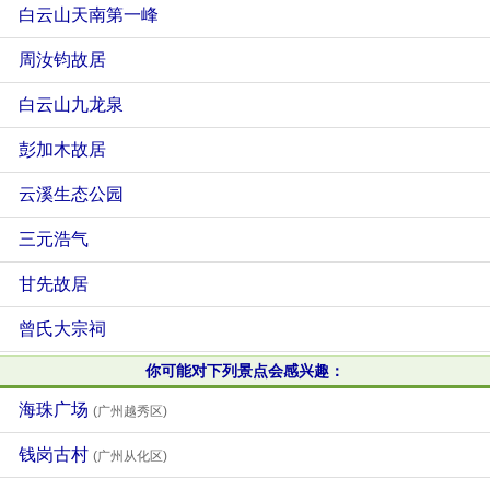
白云山天南第一峰
周汝钧故居
白云山九龙泉
彭加木故居
云溪生态公园
三元浩气
甘先故居
曾氏大宗祠
你可能对下列景点会感兴趣：
海珠广场
(广州越秀区)
钱岗古村
(广州从化区)