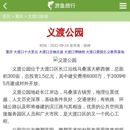
首页
>
重庆
>
大渡口旅游
义渡公园
时间：2022-09-24 发布者：囍神
重庆
大渡口十大景点
大渡口文物古迹
大渡口博物馆
大渡口爱国主义教育基地
义渡公园位于大渡口区长江沿线马桑溪大桥西侧，总面
积300亩，总投资1.5亿元，其中建安费用6000万，于2009年
5月建成对外开放。
义渡公园地处长江岸边，马桑溪古镇旁，地理位置优
越，人文历史深厚，基础条件良好，交通便利，有铁路、环
城公路以及即将修建的滨江路与其相连，优质的公共空间直
接服务园区人员和广大市民，是大渡口区的又一个民心工
程。
公园定位为雕塑艺园。雕塑艺术的创新发展思路将挖掘