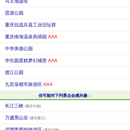
马王场遗址
思源公园
重庆抗战兵器工业旧址群
重庆南海温泉风情园
AAA
中华美德公园
华生园蛋糕梦幻城堡
AAA
揽江公园
九宫庙都市旅游区
AAA
你可能对下列景点会感兴趣：
长江三峡
(重庆丰都)
万盛黑山谷
(重庆綦江)
武隆喀斯特旅游区