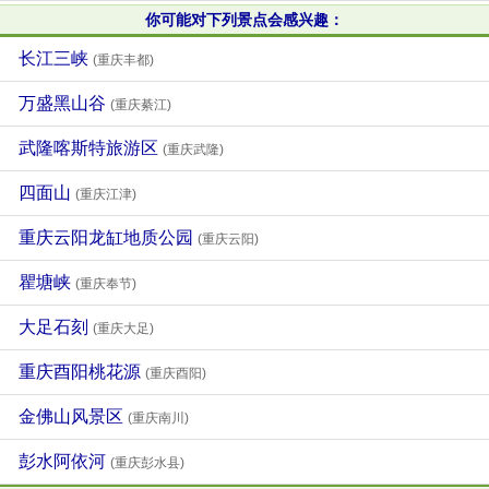
你可能对下列景点会感兴趣：
长江三峡
(重庆丰都)
万盛黑山谷
(重庆綦江)
武隆喀斯特旅游区
(重庆武隆)
四面山
(重庆江津)
重庆云阳龙缸地质公园
(重庆云阳)
瞿塘峡
(重庆奉节)
大足石刻
(重庆大足)
重庆酉阳桃花源
(重庆酉阳)
金佛山风景区
(重庆南川)
彭水阿依河
(重庆彭水县)