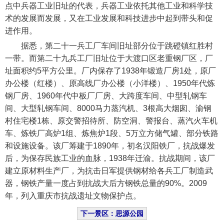
点中兵器工业旧址的代表，兵器工业依托其他工业和科学技
术的发展而发展，又在工业发展和科技进步中起到带头和促
进作用。
据悉，第二十一兵工厂车间旧址部分位于跳磴镇红胜村
一带。而第二十九兵工厂旧址位于大渡口区老重钢厂区，厂
址面积约5平方公里。厂内保存了1938年锻造厂房1处，原厂
办公楼（红楼）、原高线厂办公楼（小洋楼）、1950年代炼
钢厂房、1960年代中板厂厂房、大跨度车间、中型轧钢车
间、大型轧钢车间、8000马力蒸汽机、3根高大烟囱、渝钢
村住宅楼1栋、原交警招待所、防空洞、警报台、蒸汽火车机
车、炼铁厂高炉1组、炼焦炉1段、5万立方储气罐、部分铁路
和设施设备。该厂筹建于1890年，初名汉阳铁厂，抗战爆发
后，为保存民族工业的血脉，1938年迁渝。抗战期间，该厂
建立原材料生产厂，为抗击日军提供钢材给各兵工厂制造武
器，钢铁产量一度占到抗战大后方钢铁总量的90%。2009
年，列入重庆市抗战遗址文物保护点。
下一景区：思源公园