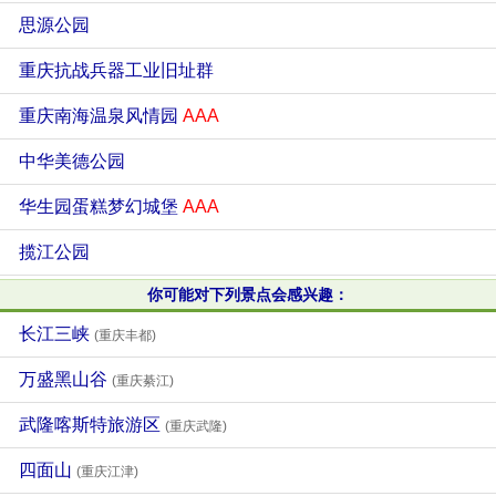
思源公园
重庆抗战兵器工业旧址群
重庆南海温泉风情园
AAA
中华美德公园
华生园蛋糕梦幻城堡
AAA
揽江公园
你可能对下列景点会感兴趣：
长江三峡
(重庆丰都)
万盛黑山谷
(重庆綦江)
武隆喀斯特旅游区
(重庆武隆)
四面山
(重庆江津)