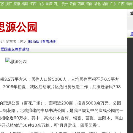
江苏
浙江
安徽
福建
江西
山东
重庆
四川
贵州
云南
西藏
河南
湖北
湖南
广东
广西
海南
思源公园
9-24 发布者：纯乏
[移动版]
[查看地图]
口爱国主义教育基地
.2万平方米，居住人口近5000人，人均居住面积不足6.5平方
2008年初夏，我区启动该片区危旧房改造工作，共搬迁居民798
源公园（百花广场）。面积近200亩，投资5000余万元。公园
口钢花路，北眺拟建的中华书法公园，是我区规划中的崖线公园的一
灌植物近60万株。其中，高大乔木香樟、银杏、菩提、重阳木、高山
等开花植物近50种30余万株，可“月月赏花，四季闻香”。