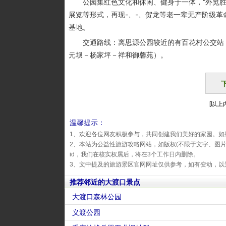
公园集红色文化和休闲、健身于一体，“外览胜
展览等形式，再现-、-、贺龙等老一辈无产阶级
基地。
交通路线：离思源公园较近的有百花村公交站，途
元坝－杨家坪－祥和御馨苑）。
[以上内
温馨提示：
1、欢迎各位网友积极参与，共同创建我们美好的家园。如
2、本站为公益性旅游攻略网站，如版权(不限于文字、图
id，我们在核实权属后，将在3个工作日内删除。
3、文中提及的旅游景区官网网址仅供参考，如有变动，以
推荐邻近的大渡口景点
大渡口森林公园
义渡公园