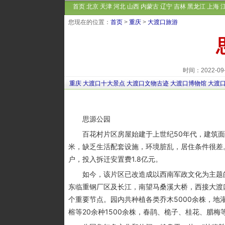
首页
北京
天津
河北
山西
内蒙古
辽宁
吉林
黑龙江
上海
您现在的位置：
首页
>
重庆
>
大渡口旅游
时间：2022-0
重庆
大渡口十大景点
大渡口文物古迹
大渡口博物馆
大渡
思源公园
百花村片区房屋始建于上世纪50年代，建筑面积3
米，缺乏生活配套设施，环境脏乱，居住条件很差。
户，投入拆迁安置费1.8亿元。
如今，该片区已改造成以西南军政文化为主题的思
东临重钢厂区及长江，南望马桑溪大桥，西接大渡
个重要节点。园内共种植各类乔木5000余株，地
榕等20余种1500余株，春鹃、桅子、桂花、腊梅