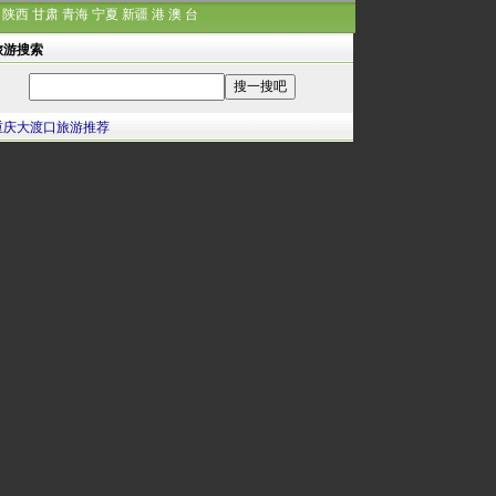
陕西
甘肃
青海
宁夏
新疆
港
澳
台
旅游搜索
重庆大渡口旅游推荐