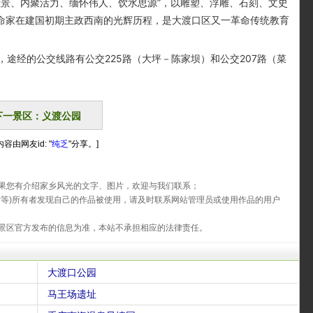
景、内聚活力、缅怀伟人、饮水思源”，以雕塑、浮雕、石刻、文史
革命家在建国初期主政西南的光辉历程，是大渡口区又一革命传统教育
经的公交线路有公交225路（大坪－陈家坝）和公交207路（菜
下一景区：义渡公园
容由网友id: "
纯乏
"分享。]
果您有介绍家乡风光的文字、图片，欢迎与我们联系；
片等)所有者发现自己的作品被使用，请及时联系网站管理员或使用作品的用户
景区官方发布的信息为准，本站不承担相应的法律责任。
大渡口公园
马王场遗址