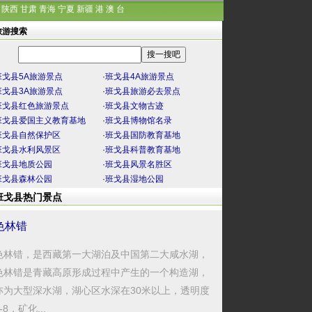
陕西
甘肃
青海
宁夏
新疆
港
澳
台
旅游搜索
班戈县5A旅游景点
·
班戈县4A旅游景点
班戈县3A旅游景点
·
班戈县旅游必去景点
班戈县红色旅游景点
·
班戈县文物古迹
班戈县爱国主义教育基地
·
班戈县博物馆名录
班戈县自然保护区
·
班戈县国防教育基地
班戈县水利风景区
·
班戈县科普教育基地
班戈县地质公园
·
班戈县风景名胜区
班戈县森林公园
·
班戈县湿地公园
班戈县热门景点
色林错
色林错，是西藏第一大湖泊及中国第二大咸水湖，
色林错是青藏高原形成过程中产生的一个构造湖，
亦为大型深水湖，湖心区水深在30米以上，透明度
-8，矿化...