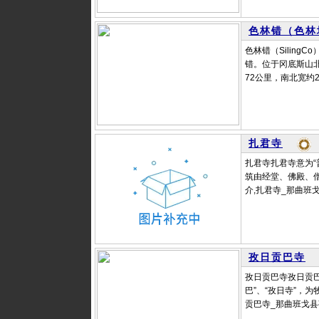
色林错（色林
色林错（Silin
错。位于冈底斯山
72公里，南北宽约2
扎君寺
扎君寺扎君寺意为“
筑由经堂、佛殿、
介,扎君寺_那曲班戈
孜日贡巴寺
孜日贡巴寺孜日贡巴
巴”、“孜日寺”，
贡巴寺_那曲班戈县