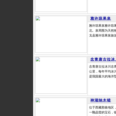
雅许琼果泉
雅许琼果泉雅许琼果
北。泉周围为天然牧
戈县雅许琼果泉旅游指
念青唐古拉冰
念青唐古拉冰川念青
公里，每年平均冰川
是我国最大的海洋型
神湖纳木错
位于西藏那曲地区，
一颗晶莹的宝石，