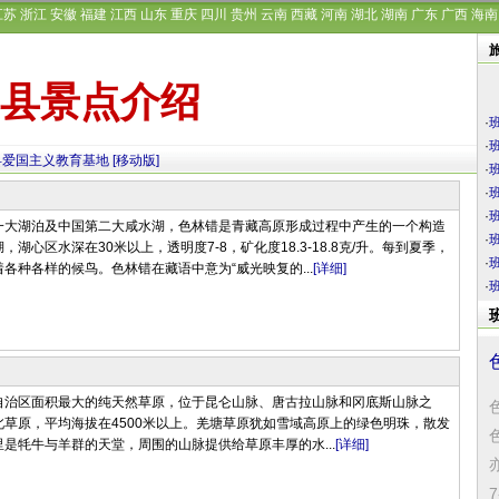
江苏
浙江
安徽
福建
江西
山东
重庆
四川
贵州
云南
西藏
河南
湖北
湖南
广东
广西
海南
县景点介绍
·
·
县爱国主义教育基地
[移动版]
·
·
·
一大湖泊及中国第二大咸水湖，色林错是青藏高原形成过程中产生的一个构造
·
湖心区水深在30米以上，透明度7-8，矿化度18.3-18.8克/升。每到夏季，
·
各种各样的候鸟。色林错在藏语中意为“威光映复的...
[详细]
·
自治区面积最大的纯天然草原，位于昆仑山脉、唐古拉山脉和冈底斯山脉之
草原，平均海拔在4500米以上。羌塘草原犹如雪域高原上的绿色明珠，散发
是牦牛与羊群的天堂，周围的山脉提供给草原丰厚的水...
[详细]
7