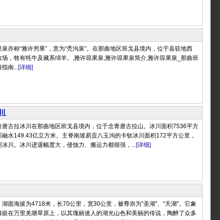
泉亦称“雅许穷果”，意为“秃沟泉”。在那曲地区班戈县境内，位于县驻地西
场，牧有牦牛及藏系绵羊。,雅许琼果泉,雅许琼果泉简介,雅许琼果泉_那曲班
南...
[详细]
川
唐古拉冰川在那曲地区班戈县境内，位于念青唐古拉山。冰川面积7536平方
融水149.43亿立方米。主脊南坡易贡八玉沟的卡钦冰川面积172平方公里，
冰川。冰川进退幅度大，侵蚀力、搬运力都很强，...
[详细]
湖面海拔为4718米，长70公里，宽30公里，被尊崇为"圣湖"、"天湖"。它象
镶嵌在万里羌塘草原上，以其瑰丽迷人的湖光山色和美丽的传说，陶醉了众多