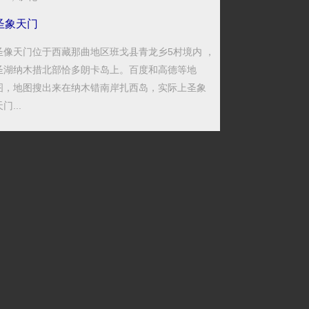
圣象天门
圣像天门位于西藏那曲地区班戈县青龙乡5村境内 ，
圣湖纳木措北部恰多朗卡岛上。百度和高德等地
图，地图搜出来在纳木错南岸扎西岛，实际上圣象
门...