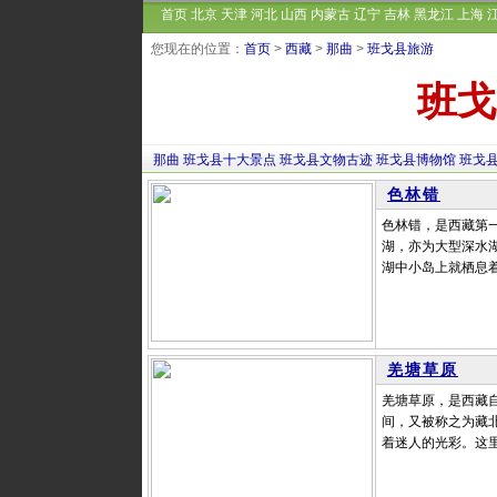
首页
北京
天津
河北
山西
内蒙古
辽宁
吉林
黑龙江
上海
您现在的位置：
首页
>
西藏
>
那曲
>
班戈县旅游
班戈
那曲
班戈县十大景点
班戈县文物古迹
班戈县博物馆
班戈
色林错
色林错，是西藏第
湖，亦为大型深水湖，
湖中小岛上就栖息着
羌塘草原
羌塘草原，是西藏
间，又被称之为藏北
着迷人的光彩。这里