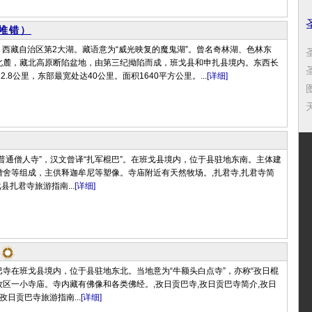
堆错）
gCo）西藏自治区第2大湖。藏语意为“威光映复的魔鬼湖”。曾名奇林湖、色林东
北麓，藏北高原断陷盆地，由第三纪拗陷而成，班戈县和申扎县境内。东西长
2.8公里，东部最宽处达40公里。面积1640平方公里。...
[详细]
天
普通僧人寺”，汉文曾译“扎军棍巴”。在班戈县境内，位于县驻地东南。主体建
僧舍等组成，主供释迦牟尼等塑像。寺庙附近有天然牧场。,扎君寺,扎君寺简
县扎君寺旅游指南...
[详细]
寺在班戈县境内，位于县驻地东北。当地意为“牛额头白点寺”，亦称“孜日棍
为牧区一小寺庙。寺内藏有佛像和各类佛经。,孜日贡巴寺,孜日贡巴寺简介,孜日
孜日贡巴寺旅游指南...
[详细]