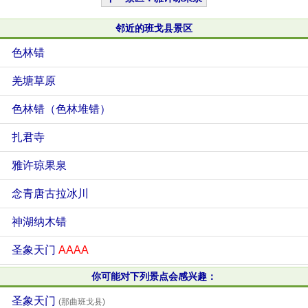
邻近的班戈县景区
色林错
羌塘草原
色林错（色林堆错）
扎君寺
雅许琼果泉
念青唐古拉冰川
神湖纳木错
圣象天门
AAAA
你可能对下列景点会感兴趣：
圣象天门
(那曲班戈县)