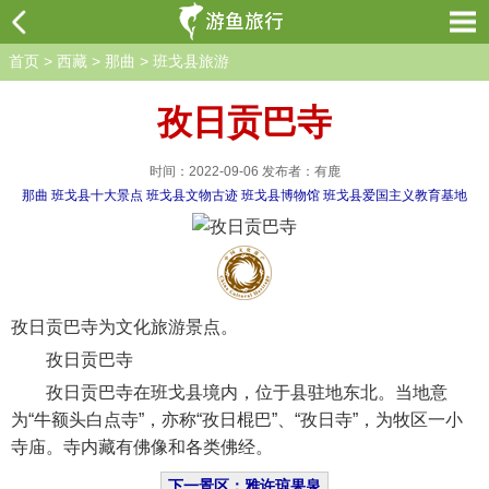
首页
>
西藏
>
那曲
>
班戈县旅游
孜日贡巴寺
时间：2022-09-06 发布者：有鹿
那曲
班戈县十大景点
班戈县文物古迹
班戈县博物馆
班戈县爱国主义教育基地
孜日贡巴寺为文化旅游景点。
孜日贡巴寺
孜日贡巴寺在班戈县境内，位于县驻地东北。当地意
为“牛额头白点寺”，亦称“孜日棍巴”、“孜日寺”，为牧区一小
寺庙。寺内藏有佛像和各类佛经。
下一景区：雅许琼果泉