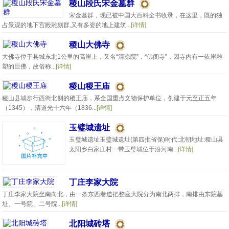
稷山段氏宋金墓群
宋金墓群，现已被中国大百科全书收录，在这里，既的独
占景观的地下宫殿雕刻群,又有多姿的地上建筑...
[详情]
稷山大佛寺
大佛寺位于县城东北1公里的高崖上，又名“清凉院”，“佛阁寺”，因寺内有一依崖雕
塑的巨佛，故俗称...
[详情]
稷山稷王庙
稷山县城步行西街北侧的稷王庙，系全国重点文物保护单位，创建于元至正五年
（1345），清道光十六年（1836...
[详情]
玉璧城遗址
玉璧城遗址玉璧城遗址(第四批省保)时代:北朝地址:稷山县
太阳乡白家庄村一带玉璧城位于汾河南...
[详情]
丁庄李家大院
丁庄李家大院坐南向北，由一条东西巷道把整座大院分为南北两排，南排由东院基
址、一号院、二号院...
[详情]
北阳城砖塔