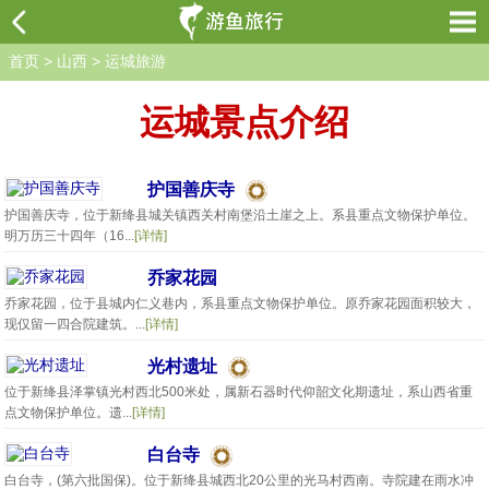
首页
>
山西
>
运城旅游
运城景点介绍
护国善庆寺
护国善庆寺，位于新绛县城关镇西关村南堡沿土崖之上。系县重点文物保护单位。
明万历三十四年（16...
[详情]
乔家花园
乔家花园，位于县城内仁义巷内，系县重点文物保护单位。原乔家花园面积较大，
现仅留一四合院建筑。...
[详情]
光村遗址
位于新绛县泽掌镇光村西北500米处，属新石器时代仰韶文化期遗址，系山西省重
点文物保护单位。遗...
[详情]
白台寺
白台寺，(第六批国保)。位于新绛县城西北20公里的光马村西南。寺院建在雨水冲