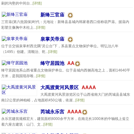
刷的沟壑的中间台...
[详情]
新绛三官庙
三官庙(第六批国保)时代：元地址：新绛县县城内韩家巷西口俗称葫芦庙。据庙内
彩塑主像胸中木柱上...
[详情]
泉掌关帝庙
位于古交镇泉掌村西北隅“灵公台”下，系县重点文物保护单位。明弘治八年
（1495）创建。清顺治、乾...
[详情]
绛守居园池
AA
绛守居园池系山西省重点文物保护单位。位于县城内西侧高地之上，面积14640平
方米，是我国现存唯...
[详情]
大禹渡黄河风景区
AAAA
大禹渡黄河风景游览区位于山西省南大门的芮城县县城东
南12公里的神柏峪，占地面积450公顷，依崖...
[详情]
芮城永乐宫
AAAA
永乐宫建筑规模宏大，建筑面积8000余平方米，在南北长1000米的中轴线上耸立
着六座古建筑：山门、文...
[详情]