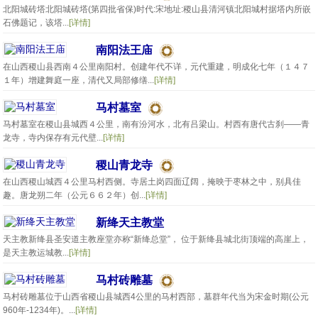
北阳城砖塔北阳城砖塔(第四批省保)时代:宋地址:稷山县清河镇北阳城村据塔内所嵌
石佛题记，该塔...
[详情]
南阳法王庙
在山西稷山县西南４公里南阳村。创建年代不详，元代重建，明成化七年（１４７
１年）增建舞庭一座，清代又局部修缮...
[详情]
马村墓室
马村墓室在稷山县城西４公里，南有汾河水，北有吕梁山。村西有唐代古刹——青
龙寺，寺内保存有元代壁...
[详情]
稷山青龙寺
在山西稷山城西４公里马村西侧。寺居土岗四面辽阔，掩映于枣林之中，别具佳
趣。唐龙朔二年（公元６６２年）创...
[详情]
新绛天主教堂
天主教新绛县圣安道主教座堂亦称“新绛总堂”， 位于新绛县城北街顶端的高崖上，
是天主教运城教...
[详情]
马村砖雕墓
马村砖雕墓位于山西省稷山县城西4公里的马村西部，墓群年代当为宋金时期(公元
960年-1234年)。...
[详情]