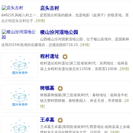
店头古村
&#8226;风峪八村之一，是晋国古村落的载体，也是电影《血滴子》的取景地。景
点介绍店头古村位于...
[详情]
稷山汾河湿地公园
山西稷山汾河国家湿地公园，位于稷山县境内，是国家林
业局2015年批准的在建项目，总规划面积718.23...
[详情]
程村遗址
程村遗址程村遗址(第三批省保)时代：东周地址：临猗县
庙上乡程村东遗址南北长1150米，东西宽1100米...
[详情]
猗顿墓
猗顿墓猗顿墓(第三批省保)时代：春秋地址：临猗县牛杜
镇王寮村西猗顿，春秋鲁国人，奔走天涯，寻求致富...
[详
情]
王卓墓
王卓墓王卓墓(第四批省保)时代:西晋地址:临猗县庙上乡城
西村东王卓历任魏晋河东太守，迁司空，封...
[详情]