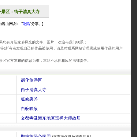
一景区：街子清真大寺
容由网友id: "
沦陷
"分享。]
果您有介绍家乡风光的文字、图片，欢迎与我们联系；
片等)所有者发现自己的作品被使用，请及时联系网站管理员或使用作品的用户
景区官方发布的信息为准，本站不承担相应的法律责任。
循化旅游区
街子清真大寺
狐峡禹斧
白驼映泉
文都寺及海东地区班禅大师故居
撒拉族绿色家园
(海东循化撒拉族自治县)