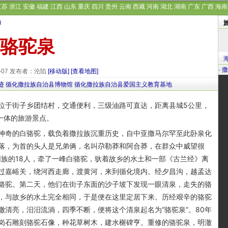
江苏
浙江
安徽
福建
江西
山东
重庆
四川
贵州
云南
西藏
河南
湖北
湖南
广东
广西
海南
游
骆驼泉
·
撒
9-07 发布者：沦陷
[移动版]
[查看地图]
迹
循化撒拉族自治县博物馆
循化撒拉族自治县爱国主义教育基地
于街子乡团结村，交通便利，三级油路可直达，距离县城5公里，
一体的旅游景点。
的白骆驼，载负着撒拉族沉重历史，自中亚撒马尔罕至此卧泉化
落，为首的头人是兄弟俩，名叫尕勒莽和阿合莽，在群众中威望很
同族的18人，牵了一峰白骆驼，驮着故乡的水土和一部《古兰经》离
过嘉峪关，绕河西走廊，渡黄河，来到循化境内。经夕昌沟，越孟达
骆驼。第二天，他们在街子东面的沙子坡下发现一眼清泉，走失的骆
，与故乡的水土完全相同，于是便在这里定居下来。历经艰辛的骆驼
清亮，汨汨流淌，四季不断，便将这个清泉起名为“骆驼泉”。80年
岗石雕刻骆驼石像，种花草树木，建水榭碑亨。重修的骆驼泉，明澈