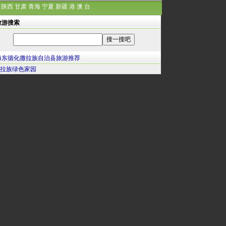
陕西
甘肃
青海
宁夏
新疆
港
澳
台
旅游搜索
海东循化撒拉族自治县旅游推荐
拉族绿色家园