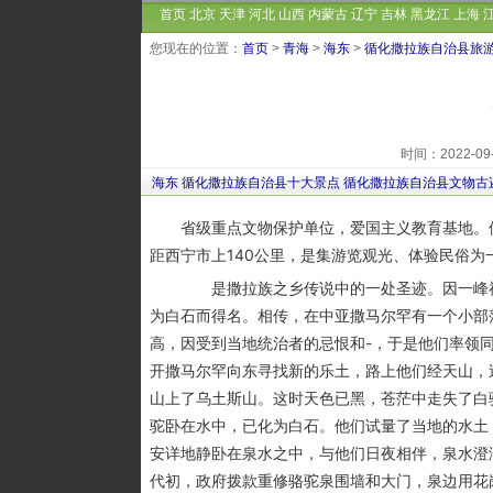
首页
北京
天津
河北
山西
内蒙古
辽宁
吉林
黑龙江
上海
您现在的位置：
首页
>
青海
>
海东
>
循化撒拉族自治县旅
时间：2022-0
海东
循化撒拉族自治县十大景点
循化撒拉族自治县文物古
省级重点文物保护单位，爱国主义教育基地。位
距西宁市上140公里，是集游览观光、体验民俗为
是撒拉族之乡传说中的一处圣迹。因一峰神奇
为白石而得名。相传，在中亚撒马尔罕有一个小部
高，因受到当地统治者的忌恨和-，于是他们率领
开撒马尔罕向东寻找新的乐土，路上他们经天山，
山上了乌土斯山。这时天色已黑，苍茫中走失了白
驼卧在水中，已化为白石。他们试量了当地的水土
安详地静卧在泉水之中，与他们日夜相伴，泉水澄澈
代初，政府拨款重修骆驼泉围墙和大门，泉边用花