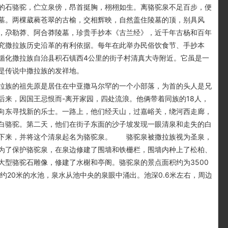
的石骆驼，伫立泉傍，昂首挺胸，栩栩如生。离骆驼泉不足百步，便
墓。两棵葳蕤苍翠的古榆，交相辉映，自然盖住陵墓的顶，别具风
，尕勒莽、阿合莽陵墓，珍贵手抄本《古兰经》，近千年古杨和百年
究撒拉族历史沿革的有利依据。每年在此举办民俗饮食节、手抄本
循化撒拉族自治县积石镇西4公里的街子村清真大寺附近。它虽是一
是传说中撒拉族的发祥地。
的祖先原是居住在中亚撒马尔罕的一个小部落，为首的头人是兄
后来，因国王忌恨而-离开家园，四处流浪。他俩带着同族的18人，
向东寻找新的乐士。一路上，他们经天山，过嘉峪关，绕河西走廊，
白骆驼。第二天，他们在街子东面的沙子坡发现一眼清泉和走失的白
住下来，并将这个清泉起名为骆驼泉。 骆驼泉被撒拉族视为圣泉，
为了保护骆驼泉，在泉边修建了围墙和铁栅栏，围墙内种上了松柏、
大型骆驼石雕像，修建了水榭和亭阁。骆驼泉的景点面积约为3500
约20米的水池，泉水从池中央的泉眼中涌出。池深0.6米左右，周边