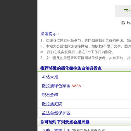
下
[以上内
温馨提示：
1、欢迎各位网友积极参与，共同创建我们美好的家园。如
2、本站为公益性旅游攻略网站，如版权(不限于文字、图
id，我们在核实权属后，将在3个工作日内删除。
3、文中提及的旅游景区官网网址仅供参考，如有变动，以
推荐邻近的循化撒拉族自治县景点
孟达天池
撒拉族绿色家园
AAAA
积石耸翠
撒拉族庭院
孟达自然保护区
你可能对下列景点会感兴趣
互助土族故土园
(海东互助土族自治县)