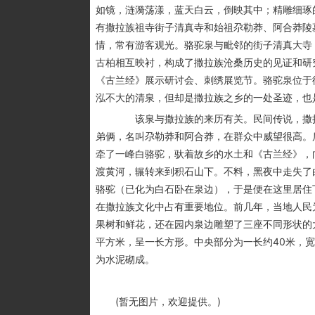
如镜，涟漪荡漾，蓝天白云，倒映其中；精雕细琢
有撒拉族祖寺街子清真寺和始祖尕勒莽、阿合莽陵
情，常有游客观光。骆驼泉与毗邻的街子清真大寺
古柏相互映衬，构成了撒拉族沧桑历史的见证和研
《古兰经》展示研讨会、刺绣展览节。骆驼泉位于
泓不大的清泉，但却是撒拉族之乡的一处圣迹，也
该泉与撒拉族的来历有关。民间传说，撒拉族
弟俩，名叫尕勒莽和阿合莽，在群众中威望很高。
牵了一峰白骆驼，驮着故乡的水土和《古兰经》，
渡黄河，辗转来到积石山下。不料，黑夜中走失了
骆驼（已化为白石卧在泉边），于是便在这里居
在撒拉族文化中占有重要地位。前几年，当地人民
果树和鲜花，还在园内泉边雕塑了三座不同形状的
平方米，呈一长方形。中央部分为一长约40米，宽
为水泥砌成。
(暂无图片，欢迎提供。)