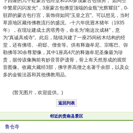
下西隆的几十处蒙古包经堂和100多顶蒙古包僧房，“如同空
中繁星闪闪发光”，3座蒙古包佛堂顶端的金瓶“光辉耀目”，0-
驻跸的蒙古包行宫，装饰得如同“玉皇之宫”。可以想见，当时
草原地区藏传佛教流行的盛况。-十六年统迥木猪年（1935
年），在现址建成土房塔秀寺，命名为“南这次成林”，意
为“真诚具戒寺”。此后，陆续兴建了一座25间砖木结构的经
堂，还有佛塔、-府邸、僧舍等。供有释迦牟尼、宗喀巴、弥
勒佛等30余尊塑像，其中1座高4尺的释迦牟尼圣像最为珍
贵，据传该像胸前有妙音菩萨遗骨，骨上有天然形成的观世
音图像。收藏大藏经3部，佛学界高僧之名著千余部，以及众
多的金银法器和其他佛教用品。
(暂无图片，欢迎提供。)
返回列表
邻近的贵南县景区
鲁仓寺