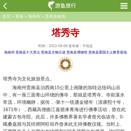
首页
>
青海
>
海南州
>
贵南县旅游
塔秀寺
时间：2022-09-08 发布者：不知足
海南州
贵南县十大景点
贵南县文物古迹
贵南县博物馆
贵南县爱国主义教育基地
塔秀寺为文化旅游景点。
海南州贵南县治西南15公里上画隆的加哇达纽码山谷
中，有一座三面青山环绕的佛寺，那就是塔秀寺。寺前溪水
常流，环境幽静，据传，-第十一统通金猪年（清康熙十年，
1671年），西藏高僧曲江嘉措来青海进行佛事活动，曾在此
建蒙古包寺院。此后，许多佛教界著名学者曾光临该寺。0-
噶桑嘉措与其经师阿旺却丹曾来此主持佛教仪规。当时上、