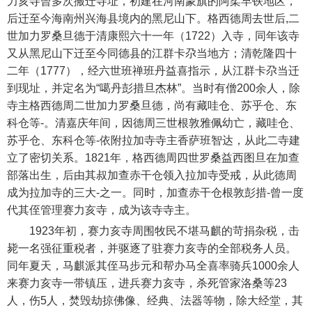
力亥寺曾多次搬迁寺址，初建在河南蒙旗的阿柔早铁地区，
后迁至今海南州兴海县境内的黑尼山下。格西德周去世后,二
世加力罗桑旦德于清康熙六十一年（1722）入寺，同年该寺
又从黑尼山下迁至今同德县的江群卡尕当地方；清乾隆四十
二年（1777），经六世班禅班丹益喜指示，从江群卡尕当迁
到现址，并定名为“噶丹彭措旦杰林”。当时有僧200余人，除
寺主格西德周二世加力罗桑旦德，尚有藏哇仓、苏乎仓、东
科仓等-。清嘉庆年间，因德周三世根敦雅佩幼亡，藏哇仓、
苏乎仓、东科仓等-依附拉加寺寺主香萨班智达，从此二寺建
立了密切关系。1821年，格西德周四世罗桑益西图旦在加查
部落出生，后由其叔加查赤干仓领入拉加寺受戒，从此德周
成为拉加寺的三大-之一。同时，加查赤干仓根敦彭措-曾一度
代其侄管理赛力亥寺，成为该寺寺主。
1923年初，赛力亥寺周围牧民不堪马麒的苛捐杂税，击
毙一名强征重税者，并驱逐了驻赛力亥寺的全部税务人员。
同年夏天，马麒派其侄马步元和帮办马全喜率骑兵1000余人
来赛力亥寺一带镇压，进兵赛力亥寺，杀死管家洛桑等23
人，伤5人，焚毁劫掠佛像、经典、法器等物，除大经堂，其