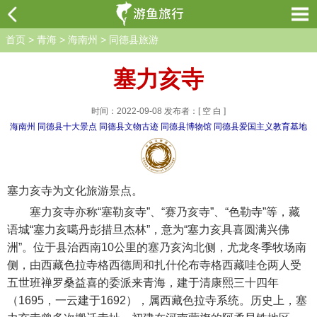
首页
>
青海
>
海南州
>
同德县旅游
塞力亥寺
时间：2022-09-08 发布者：[ 空 白 ]
海南州
同德县十大景点
同德县文物古迹
同德县博物馆
同德县爱国主义教育基地
塞力亥寺为文化旅游景点。
塞力亥寺亦称“塞勒亥寺”、“赛乃亥寺”、“色勒寺”等，藏
语城“塞力亥噶丹彭措旦杰林”，意为“塞力亥具喜圆满兴佛
洲”。位于县治西南10公里的塞乃亥沟北侧，尤龙冬季牧场南
侧，由西藏色拉寺格西德周和扎什伦布寺格西藏哇仓两人受
五世班禅罗桑益喜的委派来青海，建于清康熙三十四年
（1695，一云建于1692），属西藏色拉寺系统。历史上，塞