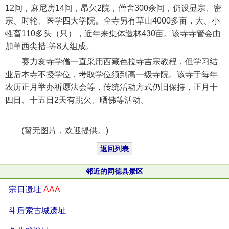
12间，麻尼房14间，昂欠2院，僧舍300余间，仍设显宗、密
宗、时轮、医学四大学院。全寺另有草山4000多亩，大、小
牲畜110多头（只），近年来集体造林430亩。该寺寺管会由
加羊西尖措-等8人组成。
赛力亥寺学僧一直采用西藏色拉寺吉宗教程，但学习结
业后本寺不授学位，考取学位须到高一级寺院。该寺于每年
农历正月举办祈愿法会等，传统活动方式仍旧保持，正月十
四日、十五日2天有跳欠、晒佛等活动。
(暂无图片，欢迎提供。)
返回列表
邻近的同德县景区
宗日遗址
AAA
斗后索古城遗址