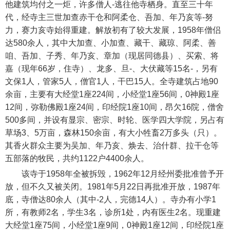
他建筑均付之一炬，许多僧人-逃往他寺栖身。直至三十年
代，经寺主三世加查赤干仓和阿柔仓、吾加、年乃亥等-努
力，赛力亥寺始得重建。解放初有了较大发展，1958年僧侣
达580余人，其中大加查、小加查、藏干、藏琼、阿柔、善
咱、吾加、子秀、年乃亥、章加（现居同德县）、买索、将
嘉（现年66岁，住寺）、龙多、旦-、大伏藏等15名-，另有
文保1人，管家5人，僧官1人，干巴15人。全寺建筑占地90
余亩，主要有大经堂1座224间，小经堂1座56间，0神殿1座
12间，弥勒佛殿1座24间，印经院1座10间，昂欠16院，僧舍
500多间，并设有显宗、密宗、时轮、医学四大学院，另占有
草场3、5万亩，森林150余亩，有大小牲畜2万多头（只）。
其香火群众主要为吴加、年乃亥、焕去、治什群、拉干仓等
五部落的牧民，共约1122户4400余人。
该寺于1958年全被拆毁，1962年12月经州委批准曾予开
放，但不久又被关闭。1981年5月22日再批准开放，1987年
底，寺僧达80余人（其中-2人，完德14人）。寺办有小学1
所，有教师2名，学生3名，诊所1处，内有医生2名。现重建
大经堂1座75间，小经堂1座9间，0神殿1座12间，印经院1座