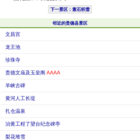
下一景区：素石积雪
邻近的贵德县景区
文昌宫
龙王池
珍珠寺
贵德文庙及玉皇阁
AAAA
羊峡古碑
黄河人工长堤
扎仓温泉
治黄工程了望台纪念碑亭
梨花堆雪