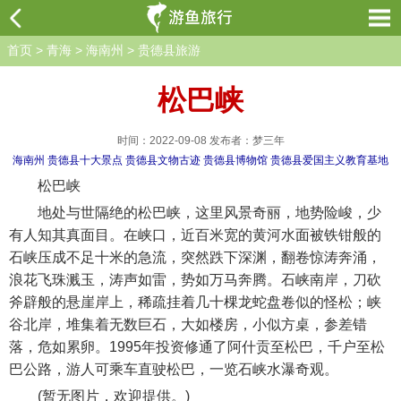
首页
>
青海
>
海南州
>
贵德县旅游
松巴峡
时间：2022-09-08 发布者：梦三年
海南州
贵德县十大景点
贵德县文物古迹
贵德县博物馆
贵德县爱国主义教育基地
松巴峡
地处与世隔绝的松巴峡，这里风景奇丽，地势险峻，少
有人知其真面目。在峡口，近百米宽的黄河水面被铁钳般的
石峡压成不足十米的急流，突然跌下深渊，翻卷惊涛奔涌，
浪花飞珠溅玉，涛声如雷，势如万马奔腾。石峡南岸，刀砍
斧辟般的悬崖岸上，稀疏挂着几十棵龙蛇盘卷似的怪松；峡
谷北岸，堆集着无数巨石，大如楼房，小似方桌，参差错
落，危如累卵。1995年投资修通了阿什贡至松巴，千户至松
巴公路，游人可乘车直驶松巴，一览石峡水瀑奇观。
(暂无图片，欢迎提供。)