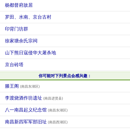
杨都督府故居
罗田、水南、京台古村
印背门坊群
徐家塘余氏宗祠
山下熊日寇侵华大屠杀地
京台砖塔
你可能对下列景点会感兴趣：
滕王阁
(南昌东湖区)
李渡烧酒作坊遗址
(南昌进贤县)
八一南昌起义纪念馆
(南昌东湖区)
南昌新四军军部旧址
(南昌西湖区)