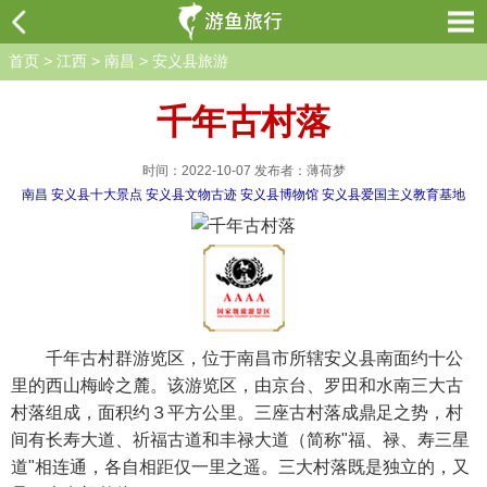
首页
>
江西
>
南昌
>
安义县旅游
千年古村落
时间：2022-10-07 发布者：薄荷梦
南昌
安义县十大景点
安义县文物古迹
安义县博物馆
安义县爱国主义教育基地
千年古村群游览区，位于南昌市所辖安义县南面约十公
里的西山梅岭之麓。该游览区，由京台、罗田和水南三大古
村落组成，面积约３平方公里。三座古村落成鼎足之势，村
间有长寿大道、祈福古道和丰禄大道（简称"福、禄、寿三星
道"相连通，各自相距仅一里之遥。三大村落既是独立的，又