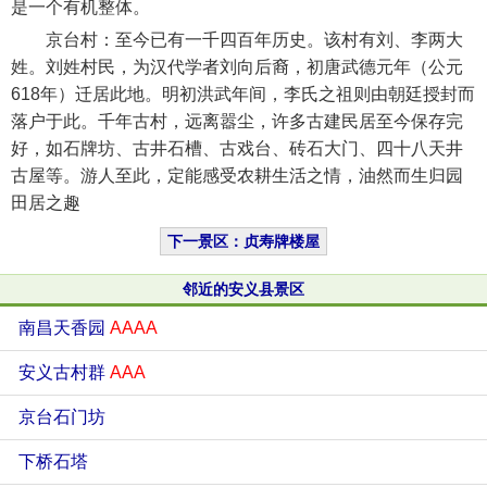
是一个有机整体。
京台村：至今已有一千四百年历史。该村有刘、李两大
姓。刘姓村民，为汉代学者刘向后裔，初唐武德元年（公元
618年）迁居此地。明初洪武年间，李氏之祖则由朝廷授封而
落户于此。千年古村，远离嚣尘，许多古建民居至今保存完
好，如石牌坊、古井石槽、古戏台、砖石大门、四十八天井
古屋等。游人至此，定能感受农耕生活之情，油然而生归园
田居之趣
下一景区：贞寿牌楼屋
邻近的安义县景区
南昌天香园
AAAA
安义古村群
AAA
京台石门坊
下桥石塔