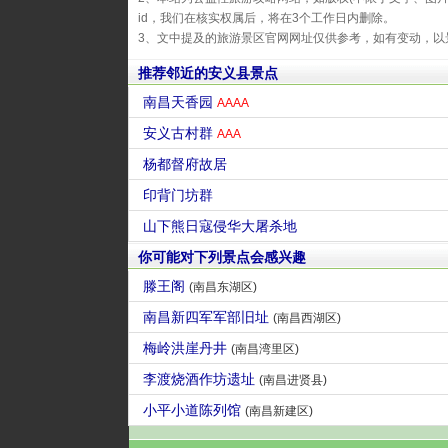
id，我们在核实权属后，将在3个工作日内删除。
3、文中提及的旅游景区官网网址仅供参考，如有变动，以
推荐邻近的安义县景点
南昌天香园
AAAA
安义古村群
AAA
杨都督府故居
印背门坊群
山下熊日寇侵华大屠杀地
你可能对下列景点会感兴趣
滕王阁
(南昌东湖区)
南昌新四军军部旧址
(南昌西湖区)
梅岭洪崖丹井
(南昌湾里区)
李渡烧酒作坊遗址
(南昌进贤县)
小平小道陈列馆
(南昌新建区)