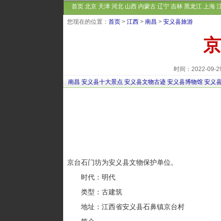
首页
北京
天津
河北
山西
内蒙古
辽宁
吉林
黑龙江
上海
您现在的位置：
首页
>
江西
>
南昌
>
安义县旅游
京
时间：2022-09
南昌
安义县十大景点
安义县文物古迹
安义县博物馆
安义
京台石门坊为安义县文物保护单位。
时代：明代
类型：古建筑
地址：江西省安义县石鼻镇京台村