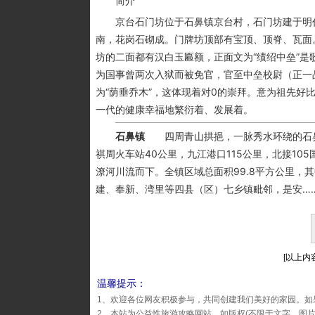
简介
京台石门坊位于石鼻镇京台村，石门坊建于明代晚
南，花岗石砌成。门牌坊顶部有宝顶、顶脊、瓦面。
坊的二面都有汉白玉匾额，正面文为“绩绍中垒”
为国事曾两次入狱而被免官，官至中垒校尉（正一
为“荫垂乔木”，这体现着对0的崇拜。意为祖先
一代的健康幸福地繁衍着、发展着。
石鼻镇
四周青山拱挹，一脉秀水环绕的石鼻镇
祺周火车站40公里，九江港口115公里，北接10
潦河川流而下。全镇区域总面积99.8平方公里，其中
建、奉新、湾里等四县（区）七乡镇毗邻，是安……
[以上内容
温馨提示：
1、欢迎各位网友积极参与，共同创建我们美好的家园。如
2、本站为公益性旅游攻略网站，如版权(不限于文字、图