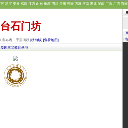
江苏
浙江
安徽
福建
江西
山东
重庆
四川
贵州
云南
西藏
河南
湖北
湖南
广东
广西
海南
台石门坊
·
南
-29 发布者：千里清秋
[移动版]
[查看地图]
县爱国主义教育基地