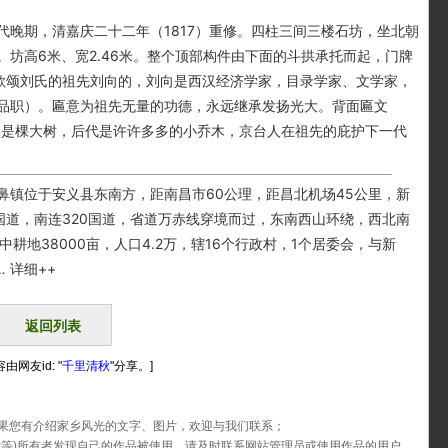
期，清嘉庆二十二年（1817）重修。四柱三间三楼石坊，坐北朝
坊高6米、宽2.46米。整个顶部构件由下面的斗拱承托而起，门牌
是歌颂刘氏的祖先刘向的，刘向是西汉经济学家，目录学家、文学家，
品职）。匾意为祖先无量的功德，永远继承发扬光大。背面匾文
好比是棵大树，后代是许许多多的小乔木，京台人在祖先的庇护下一代
位于安义县东南方，距南昌市60公理，距昌北机场45公里，新
5国道，南连320国道，省道万赤线穿境而过，东南西山环绕，西北南
耕地38000亩，人口4.2万，辖16个行政村，1个居委会，与新
 详细++
返回列表
由网友id: "
千里清秋
"分享。]
果您有介绍家乡风光的文字、图片，欢迎与我们联系；
片等)所有者发现自己的作品被使用，请及时联系网站管理员或使用作品的用户