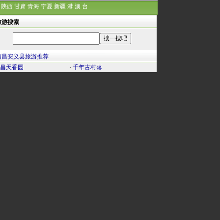
陕西
甘肃
青海
宁夏
新疆
港
澳
台
旅游搜索
南昌安义县旅游推荐
昌天香园
·
千年古村落