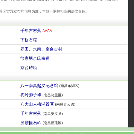
景区官方发布的信息为准，本站不承担相应的法律责任。
千年古村落
AAAA
下桥石塔
罗田、水南、京台古村
徐家塘余氏宗祠
京台砖塔
八一南昌起义纪念馆
(南昌东湖区)
梅岭狮子峰
(南昌湾里区)
八大山人梅湖景区
(南昌青云谱)
千年古村落
(南昌安义县)
溪霞怪石岭
(南昌新建区)