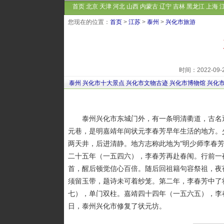
首页
北京
天津
河北
山西
内蒙古
辽宁
吉林
黑龙江
上海
您现在的位置：
首页
>
江苏
>
泰州
>
兴化市旅游
时间：2022-09
泰州
兴化市十大景点
兴化市文物古迹
兴化市博物馆
兴化
泰州兴化市东城门外，有一条明清衢道，古名通
元巷，是明嘉靖年间状元李春芳早年生活的地方。
两天井，后进清静。地方志称此地为“明少师李春
二十五年（一五四六），李春芳再赴春闱。行前一
首，醒后顿觉信心百倍。随后回祖籍句容祭祖，夜
须留玉带，题诗未可着纱笼。第二年，李春芳中了
七），单门双柱。嘉靖四十四年（一五六五），李
日，泰州兴化市修复了状元坊。