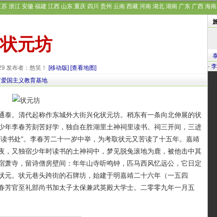
江苏
浙江
安徽
福建
江西
山东
重庆
四川
贵州
云南
西藏
河南
湖北
湖南
广东
广西
海南
状元坊
·
李
-29 发布者：憨笑！
[移动版]
[查看地图]
市爱国主义教育基地
泰。清代起称作东城外大街兴化状元坊。稍东有一条向北伸展的状
少年李春芳刻苦好学，独自在胜湖里土神祠里读书。祠三开间，三进
芳读书处”。李春芳二十一岁中举，为考取状元又苦读了十五年。嘉靖
夜，又独宿少年时读书的土神祠中，梦见脱兔滚地为鹿，被他击中其
宿萧寺，留诗僧房壁间：年年山寺听鸣钟，匹马西风忆远公，它日定
状元。状元巷头跨街的石牌坊，始建于明嘉靖二十六年（一五四
春芳官至礼部尚书加太子太保兼武英殿大学士。二零零九年一月五