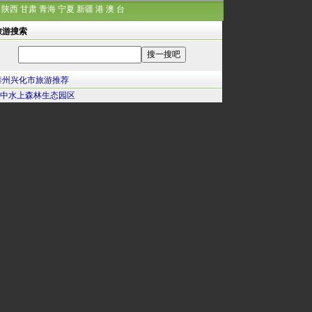
陕西
甘肃
青海
宁夏
新疆
港
澳
台
旅游搜索
泰州兴化市旅游推荐
中水上森林生态园区