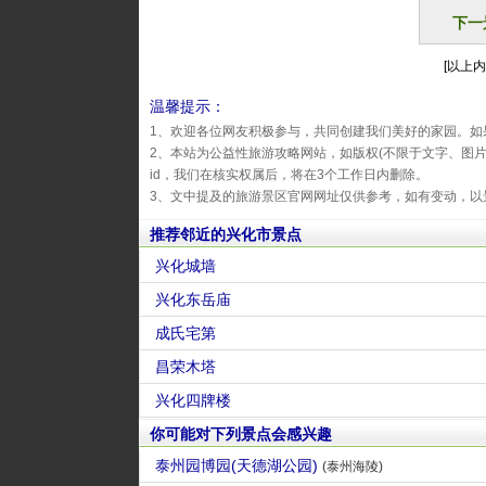
下一
[以上内
温馨提示：
1、欢迎各位网友积极参与，共同创建我们美好的家园。如
2、本站为公益性旅游攻略网站，如版权(不限于文字、图
id，我们在核实权属后，将在3个工作日内删除。
3、文中提及的旅游景区官网网址仅供参考，如有变动，以
推荐邻近的兴化市景点
兴化城墙
兴化东岳庙
成氏宅第
昌荣木塔
兴化四牌楼
你可能对下列景点会感兴趣
泰州园博园(天德湖公园)
(泰州海陵)