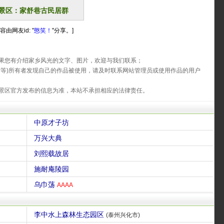
景区：家舒巷古民居群
容由网友id: "
憨笑！
"分享。]
果您有介绍家乡风光的文字、图片，欢迎与我们联系；
片等)所有者发现自己的作品被使用，请及时联系网站管理员或使用作品的用户
景区官方发布的信息为准，本站不承担相应的法律责任。
中原才子坊
万兴大典
刘熙载故居
施耐庵陵园
乌巾荡
AAAA
李中水上森林生态园区
(泰州兴化市)