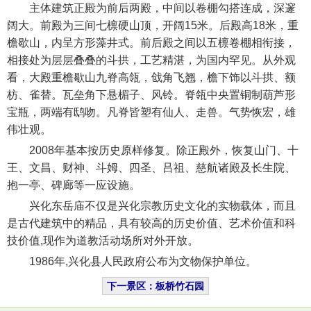
主体建筑正殿为前后两殿，中间以卷棚勾搭连成，深邃
阔大。前殿为三间七檩硬山顶，开阔15米。后殿高18米，重
檐歇山，内呈方形藻井式。前后殿之间以五檩卷棚相衔接，
相接处为层层叠叠的斗拱，工艺精湛，为国内罕见。从外观
看，大殿重檐歇山九脊高瓴，戗角飞翘，檐下饰以斗拱、额
枋、雀替。瓦垒角下悬楣子、风铃。脊瓴中央置铜制葫芦形
宝瓶，两端有鸱吻。凡脊皆塑有仙人、走兽。气势恢宏，雄
伟壮观。
2008年基本按历史原样修复。除正殿外，恢复山门、十
王、文昌、财神、斗姆、四圣、吕祖、慈航诸殿及长生院、
抱一亭、碑廊等一应设施。
兴化东岳庙不仅是兴化宗教历史文化的实物载体，而且
是古代建筑中的精品，具有较高的历史价值、艺术价值和科
技价值,现作为道教活动场所对外开放。
1986年,兴化县人民政府公布为文物保护单位。
下一景区：板桥竹石园