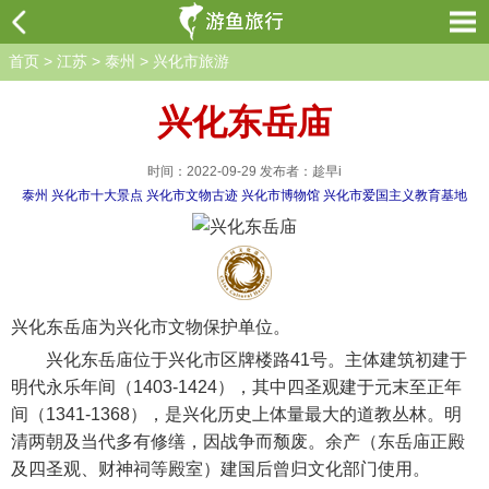
首页
>
江苏
>
泰州
>
兴化市旅游
兴化东岳庙
时间：2022-09-29 发布者：趁早i
泰州
兴化市十大景点
兴化市文物古迹
兴化市博物馆
兴化市爱国主义教育基地
兴化东岳庙为兴化市文物保护单位。
兴化东岳庙位于兴化市区牌楼路41号。主体建筑初建于
明代永乐年间（1403-1424），其中四圣观建于元末至正年
间（1341-1368），是兴化历史上体量最大的道教丛林。明
清两朝及当代多有修缮，因战争而颓废。余产（东岳庙正殿
及四圣观、财神祠等殿室）建国后曾归文化部门使用。