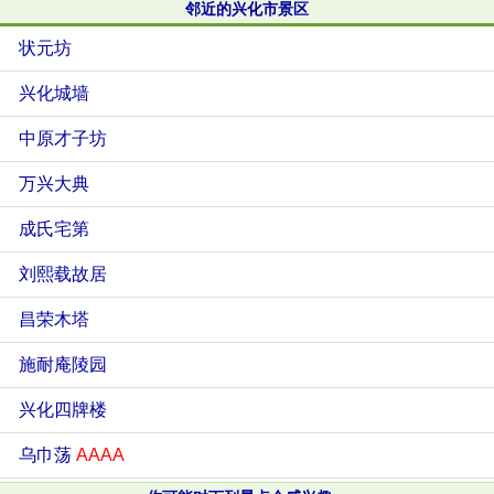
邻近的兴化市景区
状元坊
兴化城墙
中原才子坊
万兴大典
成氏宅第
刘熙载故居
昌荣木塔
施耐庵陵园
兴化四牌楼
乌巾荡
AAAA