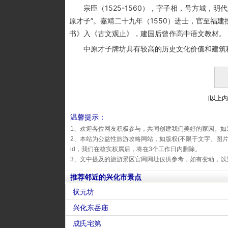
宗臣（1525-1560），字子相，号方城，明代
原才子”。嘉靖二十九年（1550）进士，官至福
书》入《古文观止》，建国后曾作高中语文教材。
中原才子牌坊具有较高的历史文化价值和建筑科技
[以上内
温馨提示：
1、欢迎各位网友积极参与，共同创建我们美好的家园。如
2、本站为公益性旅游攻略网站，如版权(不限于文字、图
id，我们在核实权属后，将在3个工作日内删除。
3、文中提及的旅游景区官网网址仅供参考，如有变动，以
推荐邻近的兴化市景点
状元坊
兴化东岳庙
成氏宅第