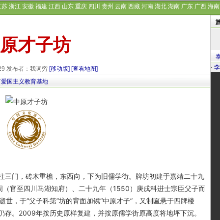
江苏
浙江
安徽
福建
江西
山东
重庆
四川
贵州
云南
西藏
河南
湖北
湖南
广东
广西
海南
原才子坊
·
李
-29 发布者：我词穷
[移动版]
[查看地图]
市爱国主义教育基地
三门，砖木重檐，东西向，下为旧儒学街。牌坊初建于嘉靖二十九
宗周（官至四川马湖知府）、二十九年（1550）庚戌科进士宗臣父子而
臣逝世，于“父子科第”坊的背面加镌“中原才子”，又制匾悬于四牌楼
仍存。2009年按历史原样复建，并按原儒学街原高度将地坪下沉。