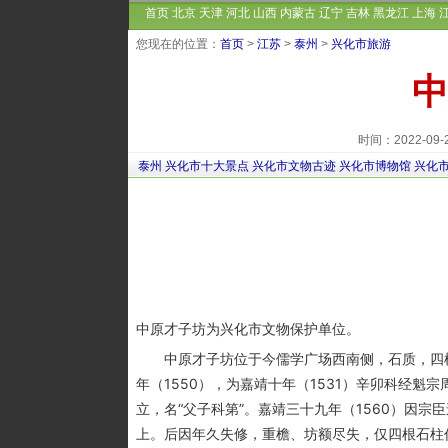
首页
北京
天津
河北
山西
内蒙古
辽宁
吉林
黑龙江
上海
您现在的位置：
首页
>
江苏
>
泰州
>
兴化市旅游
中
时间：2022-09
泰州
兴化市十大景点
兴化市文物古迹
兴化市博物馆
兴化
中原才子坊为兴化市文物保护单位。
中原才子坊位于今儒学广场西南侧，石质，四柱
年（1550），为嘉靖十年（1531）辛卯科经魁
立，名“父子科第”。嘉靖三十九年（1560）因宗
上。后因年久失修，重檐、坊额尽失，仅四根石柱