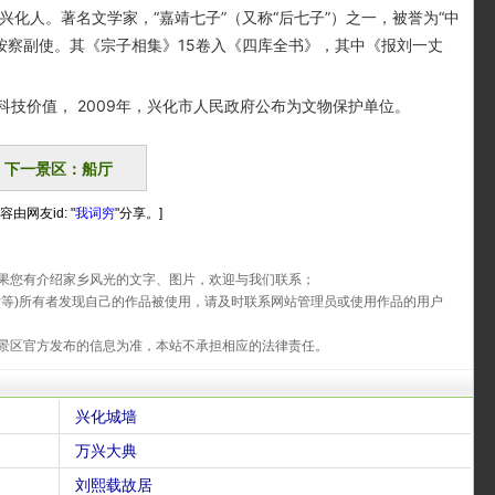
兴化人。著名文学家，“嘉靖七子”（又称“后七子”）之一，被誉为“中
建按察副使。其《宗子相集》15卷入《四库全书》，其中《报刘一丈
价值， 2009年，兴化市人民政府公布为文物保护单位。
下一景区：船厅
容由网友id: "
我词穷
"分享。]
果您有介绍家乡风光的文字、图片，欢迎与我们联系；
片等)所有者发现自己的作品被使用，请及时联系网站管理员或使用作品的用户
景区官方发布的信息为准，本站不承担相应的法律责任。
兴化城墙
万兴大典
刘熙载故居