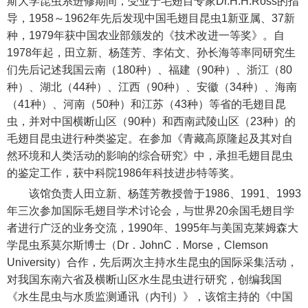
斯大学昆虫系进修期间，受业于毛翅目专家Dr.H.H.Ross的指
导，1958～1962年先后发现中国毛翅目昆虫1新亚属、37新
种，1979年获中国农业部颁发的《技术改进一等奖》。自
1978年起，田立新、杨莲芳、李佑文、孙长海等率同研究生
们先后记述我国云南（180种）、福建（90种）、浙江（80
种）、湖北（44种）、江西（90种）、安徽（34种）、海南
（41种）、河南（50种）和江苏（43种）等省的毛翅目昆
虫，并对中国横断山区（90种）和西南武陵山区（23种）的
毛翅目昆虫进行种类鉴定。在参加《青藏高原隆起及其对自
然环境和人类活动的影响的综合研究》中，承担毛翅目昆虫
的鉴定工作，获中科院1986年科技进步特等奖。
该馆负责人田立新、杨莲芳教授曾于1986、1991、1993
年三次参加国际毛翅目学术讨论会，与世界20余国毛翅目学
者进行广泛的业务交流，1990年、1995年与美国克莱姆森大
学昆虫系莫尔斯博士（Dr．JohnC．Morse，Clemson
University）合作，先后两次主持水生昆虫的国际采集活动，
对我国东南六省及横断山区水生昆虫进行研究，创编我国
《水生昆虫与水质监测通讯（内刊）》，该馆主持的《中国