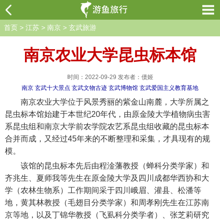
首页
>
江苏
>
南京
>
玄武旅游
南京农业大学昆虫标本馆
时间：2022-09-29 发布者：债姬
南京
玄武十大景点
玄武文物古迹
玄武博物馆
玄武爱国主义教育基地
南京农业大学位于风景秀丽的紫金山南麓，大学所属之
昆虫标本馆始建于本世纪20年代，由原金陵大学植物病虫害
系昆虫组和南京大学前农学院农艺系昆虫组收藏的昆虫标本
合并而成，又经过45年来的不断整理和采集，才具现有的规
模。
该馆的昆虫标本先后由程淦藩教授（蝉科分类学家）和
齐兆生、夏师我等先生在原金陵大学及四川成都华西协和大
学（农林生物系）工作期间采于四川峨眉、灌县、松潘等
地，黄其林教授（毛翅目分类学家）和周孝刚先生在江苏南
京等地，以及丁锦华教授（飞虱科分类学者）、张芝莉研究