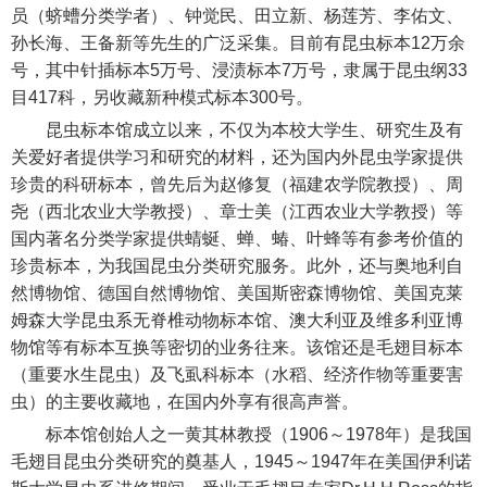
员（蛴螬分类学者）、钟觉民、田立新、杨莲芳、李佑文、
孙长海、王备新等先生的广泛采集。目前有昆虫标本12万余
号，其中针插标本5万号、浸渍标本7万号，隶属于昆虫纲33
目417科，另收藏新种模式标本300号。
昆虫标本馆成立以来，不仅为本校大学生、研究生及有
关爱好者提供学习和研究的材料，还为国内外昆虫学家提供
珍贵的科研标本，曾先后为赵修复（福建农学院教授）、周
尧（西北农业大学教授）、章士美（江西农业大学教授）等
国内著名分类学家提供蜻蜒、蝉、蝽、叶蜂等有参考价值的
珍贵标本，为我国昆虫分类研究服务。此外，还与奥地利自
然博物馆、德国自然博物馆、美国斯密森博物馆、美国克莱
姆森大学昆虫系无脊椎动物标本馆、澳大利亚及维多利亚博
物馆等有标本互换等密切的业务往来。该馆还是毛翅目标本
（重要水生昆虫）及飞虱科标本（水稻、经济作物等重要害
虫）的主要收藏地，在国内外享有很高声誉。
标本馆创始人之一黄其林教授（1906～1978年）是我国
毛翅目昆虫分类研究的奠基人，1945～1947年在美国伊利诺