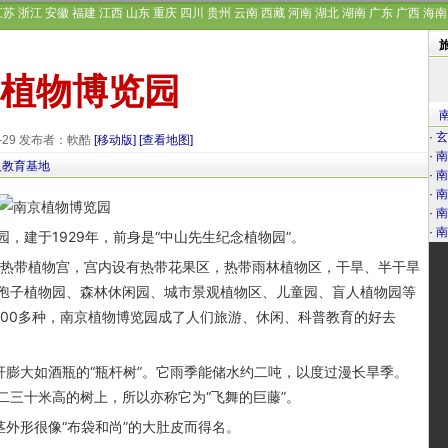
江苏
浙江
安徽
福建
江西
山东
重庆
四川
贵州
云南
西藏
河南
湖北
湖南
广东
广西
海南
植物博览园
·
玄
9-29 发布者：軟酷
[移动版]
[查看地图]
·
南
义教育基地
·
南
·
南
·
南
·
南
建于1929年，前身是“中山先生纪念植物园”。
热带植物宫，宫内设有热带花果区，热带雨林植物区，干旱、半干旱
孢子植物园、森林休闲园、城市景观植物区、儿童园、盲人植物园等
000多种，南京植物博览园成了人们旅游、休闲、科普教育的好去
膨大如酒瓶的“瓶杆树”。它雨季能储水约二吨，以度过漫长旱季。
二三十米高的树上，所以亦称它为“飞舞的巨藤”。
外形很像“布袋和尚”的大肚皮而得名。