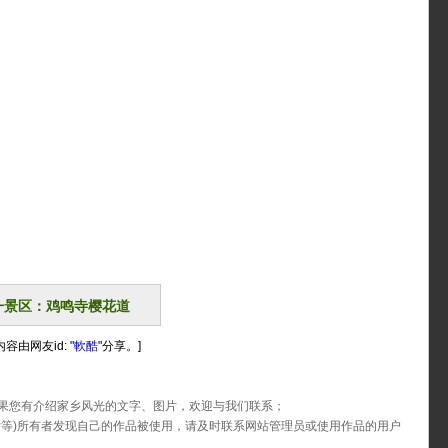
一景区：鸡鸣寺樱花道
容由网友id: "
軟酷
"分享。]
果您有介绍家乡风光的文字、图片，欢迎与我们联系；
片等)所有者发现自己的作品被使用，请及时联系网站管理员或使用作品的用户