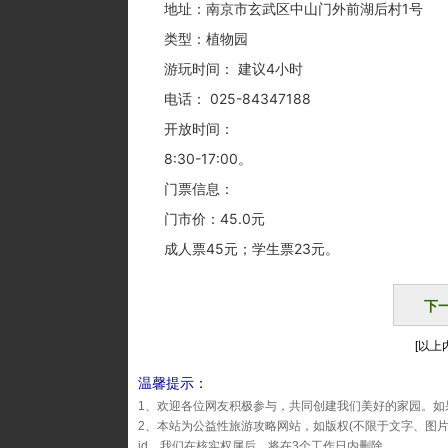
地址：南京市玄武区中山门外前湖后村1号
类型：植物园
游玩时间： 建议4小时
电话： 025-84347188‎
开放时间：
8:30-17:00。
门票信息：
门市价：45.0元
成人票45元；学生票23元。
下
[以上内
温馨提示：
1、欢迎各位网友积极参与，共同创建我们美好的家园。如
2、本站为公益性旅游攻略网站，如版权(不限于文字、图
id，我们在核实权属后，将在3个工作日内删除。