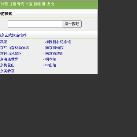
陕西
甘肃
青海
宁夏
新疆
港
澳
台
旅游搜索
南京玄武旅游推荐
武湖
·
梅园新村纪念馆
京红山森林动物园
·
南京博物院
京钟山风景区
·
南京总统府
京海底世界
·
明孝陵
京梅花山
·
中山陵
京美龄宫