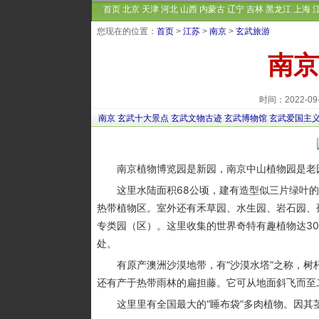
首页
北京
天津
河北
山西
内蒙古
辽宁
吉林
黑龙江
上海
您现在的位置：
首页
>
江苏
>
南京
>
玄武旅游
南京
时间：2022-0
南京
玄武十大景点
玄武文物古迹
玄武博物馆
玄武爱国主
南京植物博览园是新园，南京中山植物园是老园，
这里水陆面积68公顷，建有造型似三片绿叶的
热带植物区。室外还有禾草园、水生园、岩石园、
专类园（区）。这里收集的世界奇特有趣植物达3
处。
有原产澳洲沙漠地带，有“沙漠水塔”之称，树杆
还有产于热带雨林的扁担藤。它可从地面斜飞而至
这里里有全国最大的“睡布袋”多肉植物。因其茎