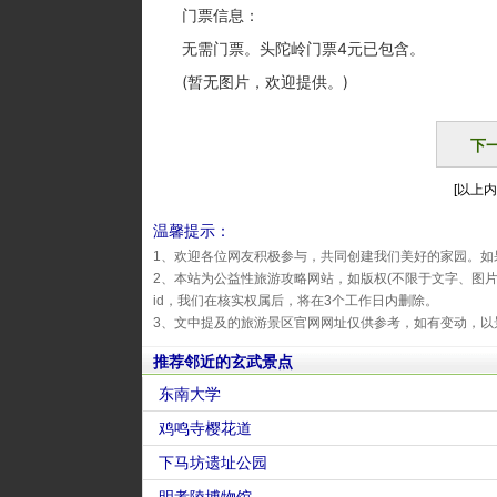
门票信息：
无需门票。头陀岭门票4元已包含。
(暂无图片，欢迎提供。)
下
[以上内
温馨提示：
1、欢迎各位网友积极参与，共同创建我们美好的家园。如
2、本站为公益性旅游攻略网站，如版权(不限于文字、图
id，我们在核实权属后，将在3个工作日内删除。
3、文中提及的旅游景区官网网址仅供参考，如有变动，以
推荐邻近的玄武景点
东南大学
鸡鸣寺樱花道
下马坊遗址公园