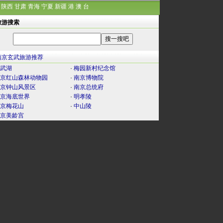
陕西
甘肃
青海
宁夏
新疆
港
澳
台
旅游搜索
南京玄武旅游推荐
武湖
·
梅园新村纪念馆
京红山森林动物园
·
南京博物院
京钟山风景区
·
南京总统府
京海底世界
·
明孝陵
京梅花山
·
中山陵
京美龄宫