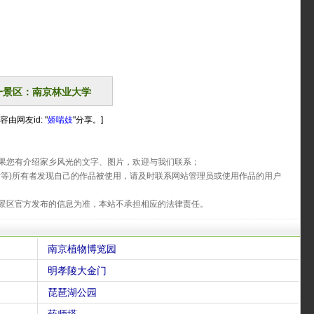
一景区：南京林业大学
容由网友id: "
娇喘妓
"分享。]
果您有介绍家乡风光的文字、图片，欢迎与我们联系；
片等)所有者发现自己的作品被使用，请及时联系网站管理员或使用作品的用户
景区官方发布的信息为准，本站不承担相应的法律责任。
南京植物博览园
明孝陵大金门
琵琶湖公园