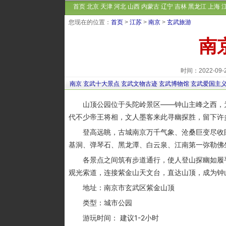
首页
北京
天津
河北
山西
内蒙古
辽宁
吉林
黑龙江
上海
您现在的位置：
首页
>
江苏
>
南京
>
玄武旅游
南
时间：2022-09
南京
玄武十大景点
玄武文物古迹
玄武博物馆
玄武爱国主
山顶公园位于头陀岭景区——钟山主峰之西，为钟
代不少帝王将相，文人墨客来此寻幽探胜，留下许
登高远眺，古城南京万千气象、沧桑巨变尽收眼
基洞、弹琴石、黑龙潭、白云泉、江南第一弥勒佛
各景点之间筑有步道通行，使人登山探幽如履平地
观光索道，连接紫金山天文台，直达山顶，成为钟
地址：南京市玄武区紫金山顶
类型：城市公园
游玩时间： 建议1-2小时