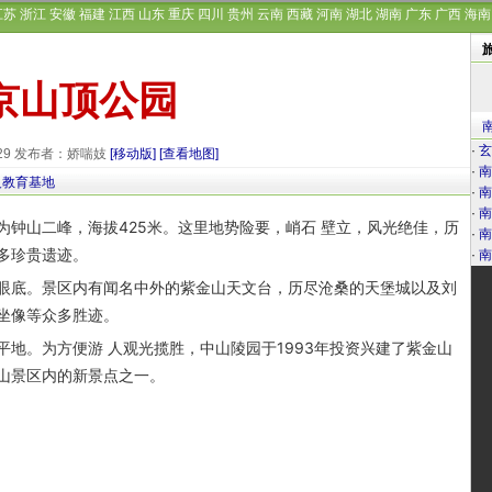
江苏
浙江
安徽
福建
江西
山东
重庆
四川
贵州
云南
西藏
河南
湖北
湖南
广东
广西
海南
京山顶公园
·
玄
-29 发布者：娇喘妓
[移动版]
[查看地图]
·
南
义教育基地
·
南
·
南
山二峰，海拔425米。这里地势险要，峭石 壁立，风光绝佳，历
·
南
多珍贵遗迹。
·
南
底。景区内有闻名中外的紫金山天文台，历尽沧桑的天堡城以及刘
坐像等众多胜迹。
。为方便游 人观光揽胜，中山陵园于1993年投资兴建了紫金山
山景区内的新景点之一。