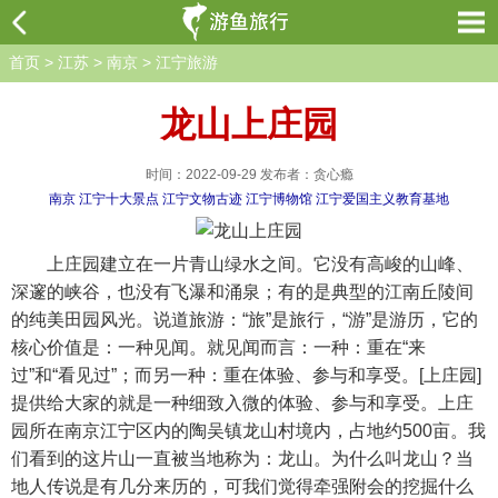
首页
>
江苏
>
南京
>
江宁旅游
龙山上庄园
时间：2022-09-29 发布者：贪心瘾
南京
江宁十大景点
江宁文物古迹
江宁博物馆
江宁爱国主义教育基地
上庄园建立在一片青山绿水之间。它没有高峻的山峰、
深邃的峡谷，也没有飞瀑和涌泉；有的是典型的江南丘陵间
的纯美田园风光。说道旅游：“旅”是旅行，“游”是游历，它的
核心价值是：一种见闻。就见闻而言：一种：重在“来
过”和“看见过”；而另一种：重在体验、参与和享受。[上庄园]
提供给大家的就是一种细致入微的体验、参与和享受。上庄
园所在南京江宁区内的陶吴镇龙山村境内，占地约500亩。我
们看到的这片山一直被当地称为：龙山。为什么叫龙山？当
地人传说是有几分来历的，可我们觉得牵强附会的挖掘什么