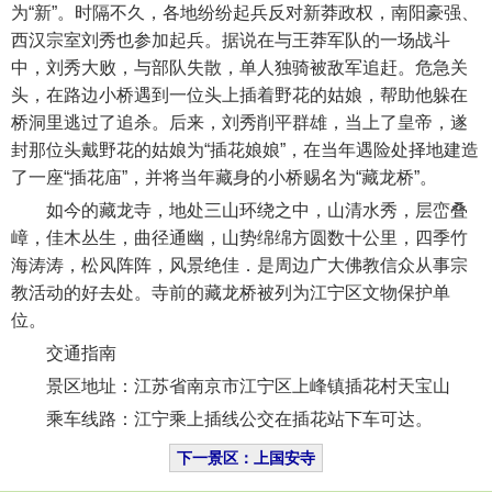
为“新”。时隔不久，各地纷纷起兵反对新莽政权，南阳豪强、
西汉宗室刘秀也参加起兵。据说在与王莽军队的一场战斗
中，刘秀大败，与部队失散，单人独骑被敌军追赶。危急关
头，在路边小桥遇到一位头上插着野花的姑娘，帮助他躲在
桥洞里逃过了追杀。后来，刘秀削平群雄，当上了皇帝，遂
封那位头戴野花的姑娘为“插花娘娘”，在当年遇险处择地建造
了一座“插花庙”，并将当年藏身的小桥赐名为“藏龙桥”。
如今的藏龙寺，地处三山环绕之中，山清水秀，层峦叠
嶂，佳木丛生，曲径通幽，山势绵绵方圆数十公里，四季竹
海涛涛，松风阵阵，风景绝佳．是周边广大佛教信众从事宗
教活动的好去处。寺前的藏龙桥被列为江宁区文物保护单
位。
交通指南
景区地址：江苏省南京市江宁区上峰镇插花村天宝山
乘车线路：江宁乘上插线公交在插花站下车可达。
下一景区：上国安寺