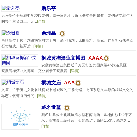
后乐亭
后乐亭位于桐城中学校园左侧，是一座四柱八角飞檐式亭阁建筑，左侧屹立着伟大
的共产主义战土、无...
[详情]
余珊墓
余珊墓位于嬉子湖镇渔业村嬉子墩。墓区临湖，原由墓圹、墓冢、拜台和石像生及
石坊组成。墓冢后...
[详情]
桐城黄梅酒业文博园
AAAA
安徽黄梅酒业集团近千万元打造的国家级4A旅游景区——
安徽黄梅酒业文博园。充分展示了安徽黄...
[详情]
桐城文庙
AAA
文庙，位于历史文化名城桐城市老城区的广场北端。此庙系悠久丰厚的桐城文化的
标志，饮誉海内外的...
[详情]
戴名世墓
戴名世墓位于孔城镇清水塘村南山岗，墓地面积120平方
米，墓前设三级拜台，石砌墓圹，高约1.5米，墓冢为...
[详情]