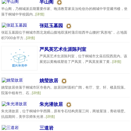
半山阁
半山阁，乃桐城派后期重要作家、晚清教育家吴汝纶创办的桐城中学堂藏书楼，坐
落于桐城中学校园内...
[详情]
张廷玉墓园
张廷玉墓园位于桐城市西北龙眠山腹地双溪村蒲庄组西半山腰的“凤形地”， 占地面
积7000余平方...
[详情]
严凤英艺术生涯陈列室
严凤英艺术生涯陈列室，位于桐城市文庙后院西庑内。该
展览以黄梅戏塑造了严凤英，严凤英发展了黄...
[详情]
姚莹故居
姚莹故居坐落于桐城市区寺巷内。故居旧时面积广阔，有厅、堂、轩、楼及院落。
院落中植有竹、石...
[详情]
朱光潜故居
朱光潜故居，位于桐城中学西隅，原有专石结构房屋三间，两坡屋顶，青砖墙壁。
抗战期间，美学宗师朱光潜...
[详情]
三道岩