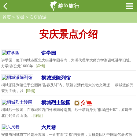
首页
>
安徽
>
安庆旅游
安庆景点介绍
讲学园
讲学园，位于桐城市区北大街讲学园巷内，为明代理学大师方学渐设帐讲学旧址。
方学渐(公元1600年...
[详情]
桐城派陈列馆
桐城派陈列馆位于公园路“告春及轩”内。该馆以清代最大的散文流派----桐城派的兴
衰为主线，以...
[详情]
桐城烈士陵园
桐城烈士陵园，在市城区西门外求雨岭南麓。烈士塔前身为“桐城烈士墓”，原建于
北门钓鱼台山顶。...
[详情]
六尺巷
安徽省桐城市市区是座古城，一直有着“文都”的美誉，大概是因为中国清代著名散