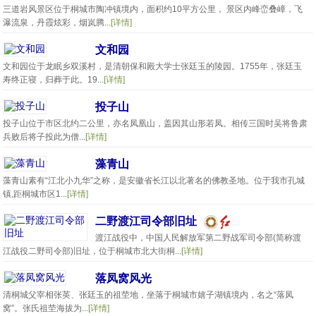
三道岩风景区位于桐城市陶冲镇境内，面积约10平方公里， 景区内峰峦叠嶂，飞
瀑流泉，丹霞炫彩，烟岚腾...
[详情]
文和园
文和园位于龙眠乡双溪村，是清朝保和殿大学士张廷玉的陵园。1755年，张廷玉
寿终正寝，归葬于此。19...
[详情]
投子山
投子山位于市区北约二公里，亦名凤凰山，盖因其山形若凤。相传三国时吴将鲁肃
兵败后将子投此为僧...
[详情]
藻青山
藻青山素有“江北小九华”之称，是安徽省长江以北著名的佛教圣地。位于我市孔城
镇,距桐城市区1...
[详情]
二野渡江司令部旧址
渡江战役中，中国人民解放军第二野战军司令部(简称渡
江战役二野司令部)旧址，位于桐城市北大街桐...
[详情]
落凤窝风光
清桐城父宰相张英、张廷玉的祖茔地，坐落于桐城市嬉子湖镇境内，名之“落凤
窝”。张氏祖茔海拔为...
[详情]