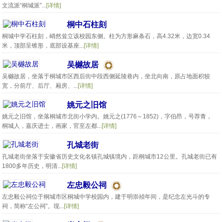
文流派“桐城派”...
[详情]
桐中石柱刻
桐城中学石柱刻，峭然耸立该校园东侧。柱为方形麻条石，高4.32米，边宽0.34
米，顶部呈锥形，底部设基座...
[详情]
吴樾故居
吴樾故居，坐落于桐城市区西后街中段西侧延陵巷内，坐北向南，原占地面积较
宽，分前厅、后厅、厢房、...
[详情]
姚元之旧馆
姚元之旧馆，坐落桐城市北街小学内。姚元之(1776～1852)，字伯昂，号荐青，
桐城人，嘉庆进士，画家，官至左都...
[详情]
孔城老街
孔城老街坐落于安徽省历史文化名镇孔城镇境内，距桐城市12公里。孔城老街已有
1800多年历史，明清...
[详情]
左忠毅公祠
左忠毅公祠位于桐城市区桐城中学校园内，建于明崇祯年间，是纪念左光斗的专
祠，简称“左公祠”。现...
[详情]