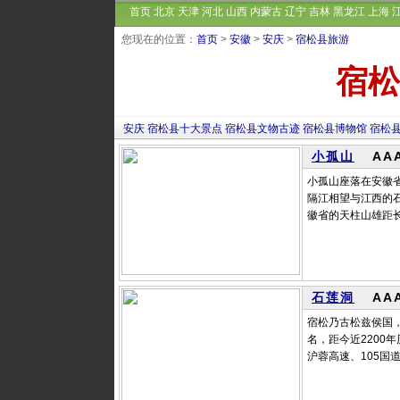
首页
北京
天津
河北
山西
内蒙古
辽宁
吉林
黑龙江
上海
您现在的位置：
首页
>
安徽
>
安庆
>
宿松县旅游
宿松
安庆
宿松县十大景点
宿松县文物古迹
宿松县博物馆
宿松
小孤山
AA
小孤山座落在安徽
隔江相望与江西的
徽省的天柱山雄距长
石莲洞
AA
宿松乃古松兹侯国
名，距今近2200
沪蓉高速、105国