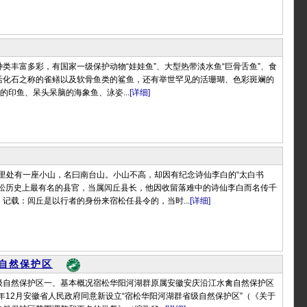
类丰富多彩，有国家一级保护动物“娃娃鱼”、大型热带淡水鱼“巨骨舌鱼”、食
活化石之称的雀鳝以及软骨鱼类的鲨鱼，还有举世罕见的活珊瑚、色彩斑斓的
”的印鱼、呆头呆脑的海象鱼、泳姿...
[详细]
公里处有一座小山，名曰南台山。小山不高，却因有纪念诗仙李白的“太白书
宿松历史上最有名的县官，当属闾丘县长，他因收留落难中的诗仙李白而名传千
记载：闾丘是以行者的身份来宿松任县令的，当时...
[详细]
自然保护区
级自然保护区一、基本概况宿松华阳河湖群原属安徽安庆沿江水禽自然保护区
3年12月安徽省人民政府同意新设立“宿松华阳河湖群省级自然保护区”（《关于