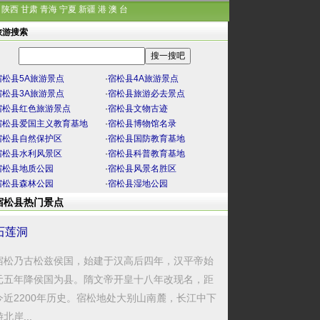
陕西
甘肃
青海
宁夏
新疆
港
澳
台
旅游搜索
宿松县5A旅游景点
·
宿松县4A旅游景点
宿松县3A旅游景点
·
宿松县旅游必去景点
宿松县红色旅游景点
·
宿松县文物古迹
宿松县爱国主义教育基地
·
宿松县博物馆名录
宿松县自然保护区
·
宿松县国防教育基地
宿松县水利风景区
·
宿松县科普教育基地
宿松县地质公园
·
宿松县风景名胜区
宿松县森林公园
·
宿松县湿地公园
宿松县热门景点
石莲洞
宿松乃古松兹侯国，始建于汉高后四年，汉平帝始
元五年降侯国为县。隋文帝开皇十八年改现名，距
今近2200年历史。宿松地处大别山南麓，长江中下
北岸...