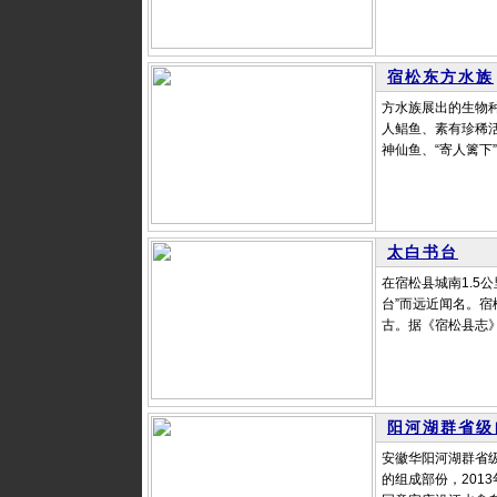
宿松东方水族
方水族展出的生物种
人鲳鱼、素有珍稀
神仙鱼、“寄人篱下
太白书台
在宿松县城南1.5
台”而远近闻名。
古。据《宿松县志》
阳河湖群省级
安徽华阳河湖群省
的组成部份，201