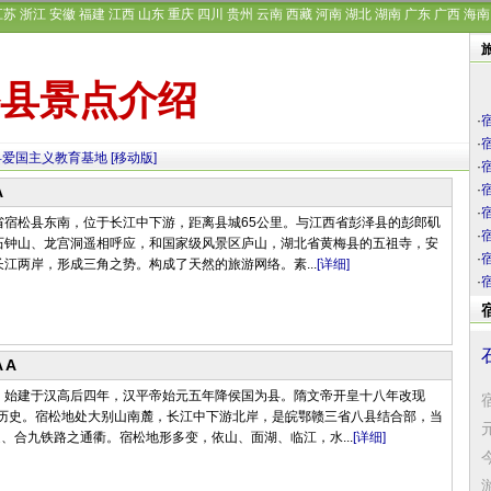
江苏
浙江
安徽
福建
江西
山东
重庆
四川
贵州
云南
西藏
河南
湖北
湖南
广东
广西
海南
县景点介绍
·
·
县爱国主义教育基地
[移动版]
·
·
A
·
省宿松县东南，位于长江中下游，距离县城65公里。与江西省彭泽县的彭郎矶
·
石钟山、龙宫洞遥相呼应，和国家级风景区庐山，湖北省黄梅县的五祖寺，安
·
江两岸，形成三角之势。构成了天然的旅游网络。素...
[详细]
·
AA
，始建于汉高后四年，汉平帝始元五年降侯国为县。隋文帝开皇十八年改现
年历史。宿松地处大别山南麓，长江中下游北岸，是皖鄂赣三省八县结合部，当
道、合九铁路之通衢。宿松地形多变，依山、面湖、临江，水...
[详细]
游