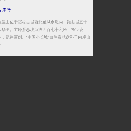
白崖寨
白崖山位于宿松县城西北趾凤乡境内，距县城五十
余华里。主峰雁恋坡海拔四百七十六米，窄径凌
空，飘崖百例。“南国小长城”白崖寨就盘卧于向崖山
...