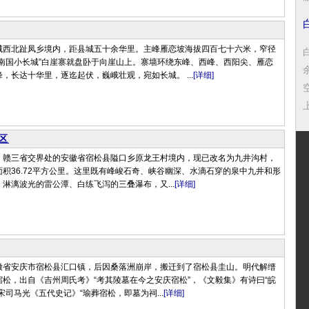
城西北趾凤乡境内，距县城五十余华里。主峰雁恋坡海拔四百七十六米，窄径
“南国小长城”白崖寨就盘卧于向崖山上。寨墙环绕东峰、西峰、西阳尖、雁恋
，长达十华里，逐迄起伏，巍峨壮观，宛如长城。 ...
[详细]
上
区
、赣三省交界处的安徽省宿松县隘口乡原龙王村境内，现已改名为九井沟村，
积36.72平方公里。这里既有峰峻石奇、峡谷幽深、水滴石穿的泉中九井和形
淋漓波光的雷公潭、白练飞泻的三叠瀑布，又...
[详细]
徽省安庆市宿松县汇口镇，后因桑落洲崩岸，搬迁到了宿松县圭山。明代解缙
松，出自《吉州周氏考》“考其陵墓在今之安庆宿松”，《文毅集》有诗曰“皖
宋司马光《五代史记》“瑜葬宿松，即墓为祠...
[详细]