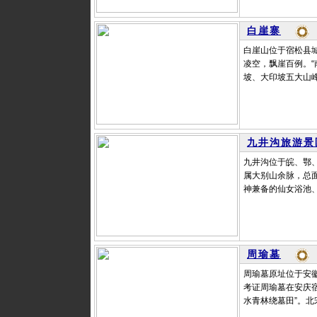
白崖寨
白崖山位于宿松县
凌空，飘崖百例。
坡、大印坡五大山峰
九井沟旅游景
九井沟位于皖、鄂
属大别山余脉，总面
神兼备的仙女浴池、
周瑜墓
周瑜墓原址位于安
考证周瑜墓在安庆宿
水青林绕墓田”。北