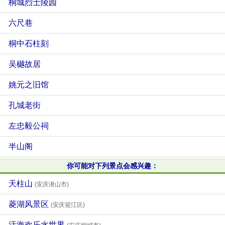
桐城烈士陵园
六尺巷
桐中石柱刻
吴樾故居
姚元之旧馆
孔城老街
左忠毅公祠
半山阁
你可能对下列景点会感兴趣：
天柱山
(安庆潜山市)
菱湖风景区
(安庆迎江区)
活海欢乐水世界