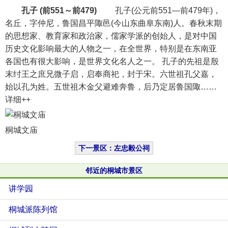
孔子
(前551～前479)
孔子(公元前551—前479年)，
名丘，字仲尼，鲁国昌平陬邑(今山东曲阜东南)人。春秋末期
的思想家、教育家和政治家，儒家学派的创始人，是对中国
历史文化影响最大的人物之一，在全世界，特别是在东南亚
各国也有很大影响，是世界文化名人之一。 孔子的先祖是殷
末纣王之庶兄微子启，启奉商祀，封于宋。六世祖孔父嘉，
始以孔为姓。五世祖木金父避难奔鲁，后乃定居鲁国陬……
详细++
桐城文庙
下一景区：左忠毅公祠
邻近的桐城市景区
讲学园
桐城派陈列馆