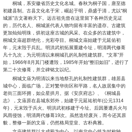
桐城，系安徽省历史文化名城。春秋为桐子国，唐至德
初建县制。古县文化名于宋，崛起于明，鼎盛于清，尤以“桐
城派”古文著称天下。远古祖先曾在这里留下各种历史见证
的，历代名人、桐城派代表人物均留有丰富的遗存。古建筑
更加灿灿明珠，烘初这座古城的风采。在众多的古建筑中，
桐城文庙超群绝伦，光彩夺目。桐城文庙始建于元延佑初
年，元末毁于兵乱。明洪武初拓展重建今址，明清两代修葺
凡十九次，为元明清以来桐城孔的礼制性建筑群。“文革”开
始，1966年8月其门楼遭毁，1985年开始“整旧如旧”，进行了
第二十次修葺，并立碑铭文以纪。
桐城文庙为明清以来当地祭孔的礼制性建筑群，雄居县
城中心，面临广场，正对繁华街区和平路，名人故居集中的
老街三面环拥，如众星拱月。据《安庆府志》、《桐城县
志》，文庙原在县城东郊外，始建于元延祐初年(公元1314
年)，元末毁于兵火。明洪武初移建于今址。后因屡遭兵火与
风雨侵蚀，明清两代修葺19次。虽然迭经废兴，而今还其原
貌，整修一新的文庙，仍然格局堂皇、古朴典雅。
文庙建筑群以大成殿为中心，以南北中心线为对称轴。