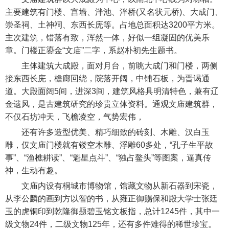
主要建筑有门楼、宫墙、泮池、泮桥(又名状元桥)、大成门、
崇圣祠、土神祠、东西长庑等。占地总面积达3200平方米。
主次建筑，错落有致，浑然一体，好似一组凝固的优美乐
章。门楼正鎏金“文庙”二字，系赵朴初先生题书。
主体建筑大成殿，面对月台，前眺大成门和门楼，两侧
接东西长庑，檐廊回绕，院落开阔，中铺石板，为晋谒通
道。大殿面阔5间，进深3间，建筑风格具明清特色，兼有辽
金遗风，是古建筑研究的珍贵立体资料。通观文庙建筑群，
不仅石坊冲天，飞檐凌空，气势宏伟，
还有许多造型优美、精巧细致的砖刻、木雕、汉白玉
雕，仅文庙门楼就有镂空木雕、浮雕60多处，“孔子生平故
事”、“渔樵耕读”、“魁星点斗”、“独占鳌头”等图案，逼真传
神，生动有趣。
文庙内设有桐城市博物馆，馆藏文物从新石器到宋瓷，
从李公麟的画到方以智的书，从雍正御赐保和殿大学士张廷
玉的虎铜印到乾隆御题碧玉铭文板指，总计1245件，其中一
级文物24件，二级文物125年，还有多件难得的稀世珍宝。