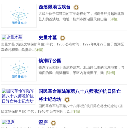
西溪湿地古戏台
古戏台位于深谭口的百年老樟树下，据说曾经是越剧北派
艺人的首演地。地址：杭州市西湖区天目山路...
[详情]
史量才墓
史量才墓 (省级文物保护单位) 年代：1936 公布时间：1997年8月29日位于西湖区
双峰村积庆山马婆岭...
[详情]
镜湖厅公园
镜湖厅公园位于西泠桥以东、北山路以南的滨湖地带，与
南面的孤山隔湖相望。景区内有镜湖厅、涵...
[详情]
国民革命军陆军第八十八师淞沪抗日阵亡
将士纪念坊
国民革命军陆军第八十八师淞沪抗日阵亡将士纪念坊 (省
级文物保护单位) 年代：1946年 公布时间：2...
[详情]
澄庐