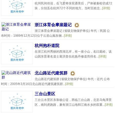
杭州民间传说，岳飞爱将张宪遇害后，尸体被秦桧切成72
块，分别丢在杭州72个不同的地方。当时百姓念...
[详情]
浙江体育会摩崖题记
浙江体育会摩崖题记 (省级文物保护单位) 年代：民国 公
布时间：1989年12月12日位于云居山巅东侧...
[详情]
杭州抱朴道院
在浙江杭州秀丽的西湖北岸，有一座小山，名曰葛岭。该
山因东晋著名道士葛洪曾在此炼丹修道而得名...
[详情]
北山路近代建筑群
北山路近代建筑群 (省级文物保护单位) 年代：近代 公布
时间：2005年3月16日北山路近代建筑建筑群...
[详情]
三台山景区
三台云水景区东靠杨公堤，西临三台山路，北至乌龟潭景
区，南到虎跑路，兼有浙江山地和江南水乡的双重...
[详情]