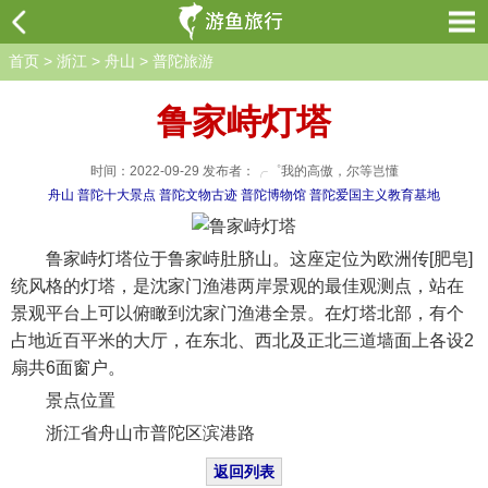
首页
>
浙江
>
舟山
>
普陀旅游
鲁家峙灯塔
时间：2022-09-29 发布者：╭゜我的高傲，尔等岂懂
舟山
普陀十大景点
普陀文物古迹
普陀博物馆
普陀爱国主义教育基地
鲁家峙灯塔位于鲁家峙肚脐山。这座定位为欧洲传[肥皂]
统风格的灯塔，是沈家门渔港两岸景观的最佳观测点，站在
景观平台上可以俯瞰到沈家门渔港全景。在灯塔北部，有个
占地近百平米的大厅，在东北、西北及正北三道墙面上各设2
扇共6面窗户。 ​​​​
景点位置
浙江省舟山市普陀区滨港路
返回列表