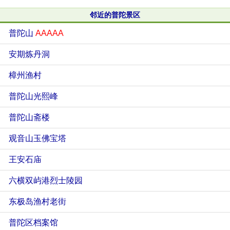
邻近的普陀景区
普陀山
AAAAA
安期炼丹洞
樟州渔村
普陀山光熙峰
普陀山斋楼
观音山玉佛宝塔
王安石庙
六横双屿港烈士陵园
东极岛渔村老街
普陀区档案馆