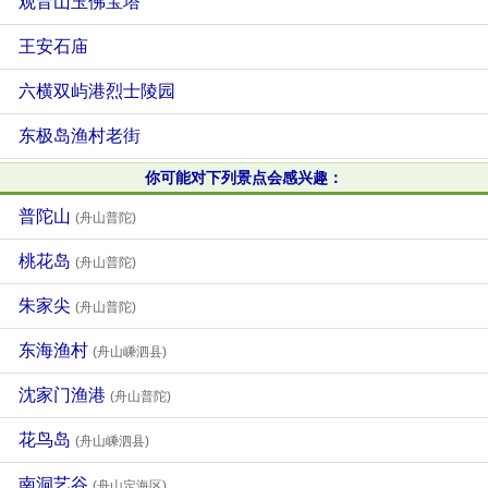
观音山玉佛宝塔
王安石庙
六横双屿港烈士陵园
东极岛渔村老街
你可能对下列景点会感兴趣：
普陀山
(舟山普陀)
桃花岛
(舟山普陀)
朱家尖
(舟山普陀)
东海渔村
(舟山嵊泗县)
沈家门渔港
(舟山普陀)
花鸟岛
(舟山嵊泗县)
南洞艺谷
(舟山定海区)