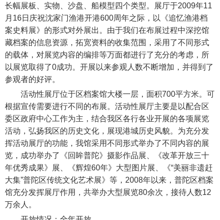
长幅展板、实物、沙盘、船模型四个类型。展厅于2009年11
月16日庆祝沈家门渔港开港600周年之际，以《追忆渔港档
案史料展》的形式对外展出。由于我们在布展过程中深挖馆
藏档案的信息资源，拓宽资料的收集范围，采用了不同形式
的载体，对展览内容的编排等万面都进行了充分的考虑，所
以展览取得了0成功。开展以来参观人数不断增加，并得到了
参观者的好评。
活动性展厅位于区档案馆大楼一层，面积700平方米。可
根据宣传需要进行不同的布展。活动性展厅主要是以配合区
委区政府中心工作为主，结合我区各行各业开展的各项展览
活动，弘扬我区的历史文化，展现港城历史风貌。为充分发
挥活动展厅的功能，我馆采用不同形式举办了不同内容的展
览，成功举办了《回眸普陀》摄影作品展、《改革开放三十
年优秀成果》展、《辉煌60年》大型图片展、《“美丽非遗赶
大集”普陀区传统文化艺术展》等，2008年以来，普陀区档案
馆充分发挥展厅作用，共举办大型展览80余次，接待人数12
万余人。
开放情况：全年开放