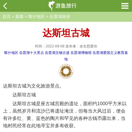
首页
>
新疆
>
喀什地区
>
岳普湖旅游
达斯坦古城
时间：2022-09-08 发布者：余生想爱你
喀什地区
岳普湖十大景点
岳普湖文物古迹
岳普湖博物馆
岳普湖爱国主义教育基
地
达斯坦古城为文化旅游景点。
达斯坦古城
达斯坦古城是座古城宫殿的遗址，面积约1000平方米以
上，虽然岁月和流沙已将遗址淹没，但每当大风过后，便会
有许多红、黄、蓝色的陶片和罕见的各种古钱币露出来，当
地村民经常在此地寻宝并多有收获。