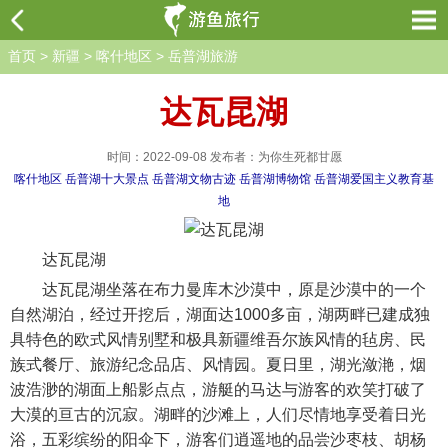
首页
>
新疆
>
喀什地区
>
岳普湖旅游
达瓦昆湖
时间：2022-09-08 发布者：为你生死都甘愿
喀什地区
岳普湖十大景点
岳普湖文物古迹
岳普湖博物馆
岳普湖爱国主义教育基
地
达瓦昆湖
达瓦昆湖坐落在布力曼库木沙漠中，原是沙漠中的一个
自然湖泊，经过开挖后，湖面达1000多亩，湖两畔已建成独
具特色的欧式风情别墅和极具新疆维吾尔族风情的毡房、民
族式餐厅、旅游纪念品店、风情园。夏日里，湖光潋滟，烟
波浩渺的湖面上船影点点，游艇的马达与游客的欢笑打破了
大漠的亘古的沉寂。湖畔的沙滩上，人们尽情地享受着日光
浴，五彩缤纷的阳伞下，游客们逍遥地的品尝沙枣枝、胡杨