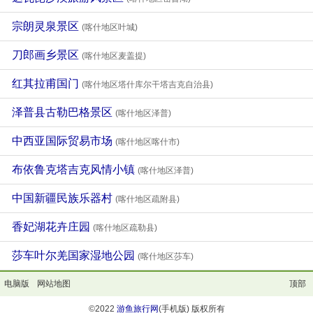
宗朗灵泉景区
(喀什地区叶城)
刀郎画乡景区
(喀什地区麦盖提)
红其拉甫国门
(喀什地区塔什库尔干塔吉克自治县)
泽普县古勒巴格景区
(喀什地区泽普)
中西亚国际贸易市场
(喀什地区喀什市)
布依鲁克塔吉克风情小镇
(喀什地区泽普)
中国新疆民族乐器村
(喀什地区疏附县)
香妃湖花卉庄园
(喀什地区疏勒县)
莎车叶尔羌国家湿地公园
(喀什地区莎车)
电脑版
网站地图
顶部
©2022
游鱼旅行网
(手机版) 版权所有