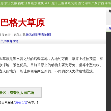
江苏
浙江
安徽
福建
江西
山东
重庆
四川
贵州
云南
西藏
河南
湖北
湖南
广东
广西
海南
巴格大草原
-08 发布者：忘你亡我
[移动版]
[查看地图]
国主义教育基地
草原是黑水营之战的后勤基地，占地约万亩，草原上植被茂盛，有
水泽地，景色优美。目前草原上的动物主要为野兔、獾等小型动物。
宜人的地方，能让你领略到全新的、不同的沙漠戈壁腹地景观。
景区：泽普县人民广场
由网友id: "
忘你亡我
"分享。]