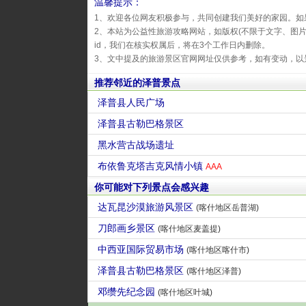
温馨提示：
1、欢迎各位网友积极参与，共同创建我们美好的家园。如
2、本站为公益性旅游攻略网站，如版权(不限于文字、图
id，我们在核实权属后，将在3个工作日内删除。
3、文中提及的旅游景区官网网址仅供参考，如有变动，以
推荐邻近的泽普景点
泽普县人民广场
泽普县古勒巴格景区
黑水营古战场遗址
布依鲁克塔吉克风情小镇
AAA
你可能对下列景点会感兴趣
达瓦昆沙漠旅游风景区
(喀什地区岳普湖)
刀郎画乡景区
(喀什地区麦盖提)
中西亚国际贸易市场
(喀什地区喀什市)
泽普县古勒巴格景区
(喀什地区泽普)
邓缵先纪念园
(喀什地区叶城)