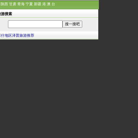
陕西
甘肃
青海
宁夏
新疆
港
澳
台
旅游搜索
喀什地区泽普旅游推荐