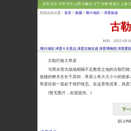
首页
北京
天津
河北
山西
内蒙古
辽宁
吉林
黑龙江
上海
您现在的位置：
首页
>
新疆
>
喀什地区
>
泽普旅游
古勒
时间：2022-09
喀什地区
泽普十大景点
泽普文物古迹
泽普博物馆
泽普爱
古勒巴格大草原
与黑水营古战场相隔不足数里之地的古勒巴格大
低矮的树木生长于其间，草原上有大大小小的很多
草原目前一直处于保护状态。在这景色优美，风景
(暂无图片，欢迎提供。)
下一
[以上内容