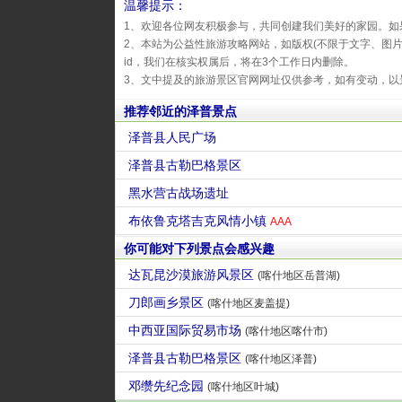
温馨提示：
1、欢迎各位网友积极参与，共同创建我们美好的家园。如
2、本站为公益性旅游攻略网站，如版权(不限于文字、图
id，我们在核实权属后，将在3个工作日内删除。
3、文中提及的旅游景区官网网址仅供参考，如有变动，以
推荐邻近的泽普景点
泽普县人民广场
泽普县古勒巴格景区
黑水营古战场遗址
布依鲁克塔吉克风情小镇
AAA
你可能对下列景点会感兴趣
达瓦昆沙漠旅游风景区
(喀什地区岳普湖)
刀郎画乡景区
(喀什地区麦盖提)
中西亚国际贸易市场
(喀什地区喀什市)
泽普县古勒巴格景区
(喀什地区泽普)
邓缵先纪念园
(喀什地区叶城)