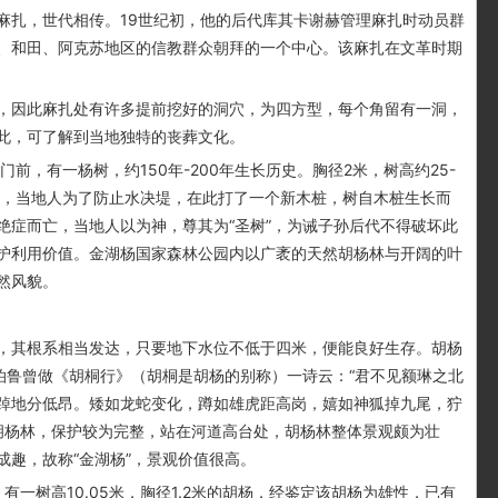
麻扎，世代相传。19世纪初，他的后代库其卡谢赫管理麻扎时动员群
、和田、阿克苏地区的信教群众朝拜的一个中心。该麻扎在文革时期
因此麻扎处有许多提前挖好的洞穴，为四方型，每个角留有一洞，
此，可了解到当地独特的丧葬文化。
，有一杨树，约150年-200年生长历史。胸径2米，树高约25-
口，当地人为了防止水决堤，在此打了一个新木桩，树自木桩生长而
绝症而亡，当地人以为神，尊其为“圣树”，为诫子孙后代不得破坏此
护利用价值。金湖杨国家森林公园内以广袤的天然胡杨林与开阔的叶
然风貌。
其根系相当发达，只要地下水位不低于四米，便能良好生存。胡杨
泊鲁曾做《胡桐行》（胡桐是胡杨的别称）一诗云：“君不见额琳之北
踔地分低昂。矮如龙蛇变化，蹲如雄虎距高岗，嬉如神狐掉九尾，狞
然胡杨林，保护较为完整，站在河道高台处，胡杨林整体景观颇为壮
趣，故称“金湖杨”，景观价值很高。
一树高10.05米，胸径1.2米的胡杨，经鉴定该胡杨为雄性，已有