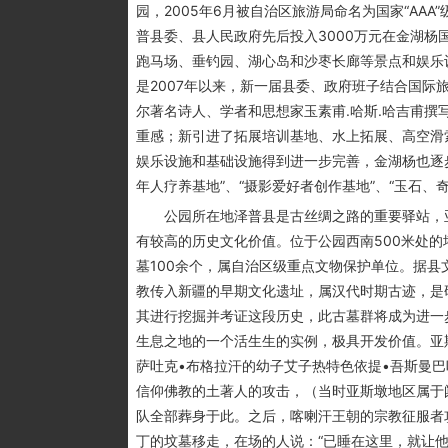
园，2005年6月被自治区旅游局命名为国家“AA
普县委、县人民政府先后投入3000万元在金湖
跑马场、垂钓园、湖心岛和沙枣长廊等景点和娱乐
是2007年以来，新一届县委、政府班子结合国际旅
尔著名诗人、学者和思想家玉素甫.哈斯.哈吉甫
重感；新引进了拓展培训基地、水上拓展、高空滑
娱乐设施和基础设施得到进一步完善，金湖杨也逐步
年人疗养基地”、“摄影爱好者创作基地”、“玉石、
公园所在地泽普县是古丝绸之路的重要驿站，亚
有较高的历史文化价值。位于公园西南500米处的
墓100余个，属自治区级重点文物保护单位。据县
教传入新疆的早期文化遗址，属汉代时期古迹，是
其进行挖掘并考证这段历史，此古墓群将成为进一
生息之地的一个活生生的实例，极具开发价值。亚
萨吐克•布格拉汗的幼子艾子热特色依提•吾斯曼
信仰佛教的土著人的攻击，（当时亚斯墩地区属于
队全部葬身于此。之后，喀喇汗王朝的宗教征服者
丁的坟墓移走，在场的人说：“已睡在这里，就让他安