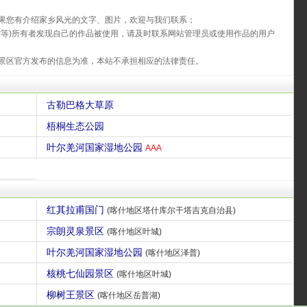
果您有介绍家乡风光的文字、图片，欢迎与我们联系；
片等)所有者发现自己的作品被使用，请及时联系网站管理员或使用作品的用户
景区官方发布的信息为准，本站不承担相应的法律责任。
古勒巴格大草原
梧桐生态公园
叶尔羌河国家湿地公园
AAA
红其拉甫国门
(喀什地区塔什库尔干塔吉克自治县)
宗朗灵泉景区
(喀什地区叶城)
叶尔羌河国家湿地公园
(喀什地区泽普)
核桃七仙园景区
(喀什地区叶城)
柳树王景区
(喀什地区岳普湖)