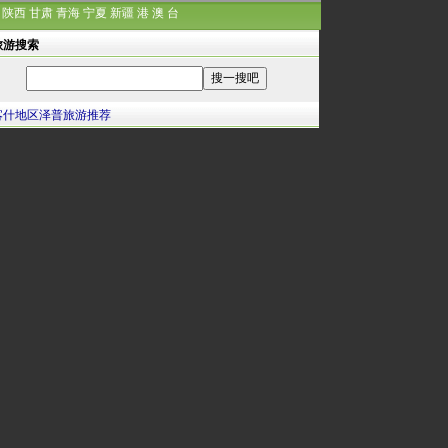
陕西
甘肃
青海
宁夏
新疆
港
澳
台
旅游搜索
喀什地区泽普旅游推荐