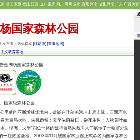
江苏
浙江
安徽
福建
江西
山东
重庆
四川
贵州
云南
西藏
河南
湖北
湖南
广东
广西
海南
杨国家森林公园
-08 发布者：遇你得幸
[移动版]
[查看地图]
国主义教育基地
区、国家级森林公园。
公里处的亚斯墩林场境内，镶嵌在叶尔羌河冲击扇上缘，三面环水，
亩，春天百鸟欢歌，生机盎然；夏季浓荫蔽日，杂花生树；入秋黄叶如
、水、绿洲、戈壁”四位一体的独特自然风貌向人们展示了一幅塞外边
一处旅游圣地。2003年11月被国家林业部正式命名为国家森林公