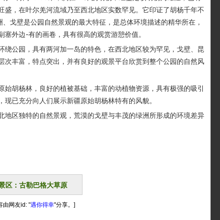
旺盛，在叶尔羌河流域乃至西北地区实数罕见。它印证了胡杨千年不
绿洲、戈壁是公园自然景观的最大特征，是总体环境描述的精华所在，
副塞外边-有的画卷，具有很高的观赏游憩价值。
绕公园，具有两河加一岛的特色，在西北地区较为罕见，戈壁、昆
层次丰富，特点突出，并有良好的观景平台欣赏到整个公园的自然风
始胡杨林，良好的植被基础，丰富的动植物资源，具有极强的吸引
，现已充分向人们展示新疆原始胡杨林特有的风貌。
地区独特的自然景观，荒漠的戈壁与丰茂的绿洲所形成的环境差异
。
景区：古勒巴格大草原
由网友id: "
遇你得幸
"分享。]