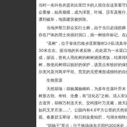
当时一名叫色衣提衣比里巴卡的人留住在这里看守
众重修，始具规模，成为泽普、叶城、莎车及喀什
遭到破坏，地面建筑被拆除。
当地伊斯兰群众实行土葬，由于当日必须殡葬，
存在尸体的用土块插封洞口，插一树枝作标记。在
“圣树”，位于奎依巴格乡亚斯墩村2小队清真寺门前
30米左右。据当地的长者反映，此处原为一水渠
成，据说，曾有人用此树的树树烧茶煮饭，结果得
树，致使此树得以较好的保护，该景点有较好的保
尔羌河及河两岸平坦、荒芜的戈壁滩形成独特的自
生物景源
天然胡场：胡杨属杨柳科，为多年生落叶乔木，
树形古劲、奇特、沧桑，有“活化石”之称。清人宋
古道旁，胡桐万村连天长。交柯接叶万灵藏，掀天
如药叉牙爪张……”。公园内有4.6平方公里的天
观。春夏碧玉翠绿，秋日则金黄灿烂，与湖水相映成
“胡杨王”景点：位于林场场东北部约200米处，有