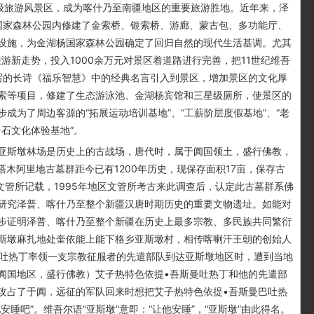
A”级旅游风景区，成为喀什乃至南疆地区的重要旅游胜地。近年来，泽
杨国家森林公园内修建了金索桥、银索桥、游廊、蒙古包、多功能厅、
设施，为金湖杨国家森林公园确定了回归自然的现代生活基调。尤其
游新走势，投入1000余万元对景区着道路进行完善，把11世纪维吾
撰写的长诗《福乐智慧》中的经典名言引入到景区，增加景区的文化厚
索等项目，修建了生态游泳池、金湖杨宾馆和三星级厕所，使景区的
成为了周边客源的“拓展运动培训基地”、“工薪阶层度假基地”、“老
奇石文化体验基地”。
斯墩林场是历史上的古战场，唐代时，属于阗国领土，盛行佛教，
塔木阿里地古墓群距今已有1200年历史，现保存面积17亩，保存古
文管所记载，1995年地区文管所考古来此调查后，认定此古墓群系佛
研究泽普、喀什乃至整个新疆汉唐时期历史的重要文物遗址。如能对
步证明泽普、喀什乃至整个新疆在历史上最多宗教、多民族共同繁衍
斯墩麻扎地处奎依能上能下格乡亚斯墩村，相传喀喇汗王朝的创始人
巴吐热丁率领一支宗教征服者的先遣部队到达亚斯墩地区时，遭到当地
阗国地区，盛行佛教）艾子热特色依提•吾斯曼吐热丁和他的先遣部
攻占了于阗，远征的军队回来时想把艾子热特色依提•吾斯曼巴吐热
睡吧”。维吾尔语“亚斯墩”意即：“让他安睡”，“亚斯墩”由此得名。