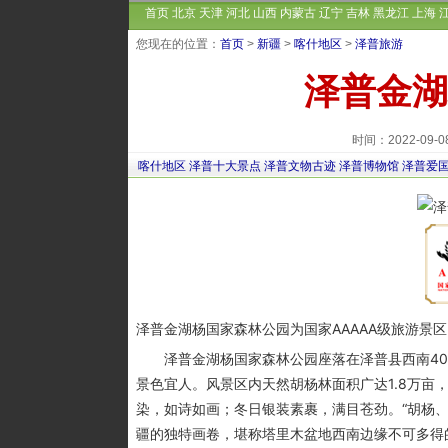
首页
北京
天津
河北
山西
内蒙古
辽宁
吉林
黑龙江
上海
您现在的位置：
首页
>
新疆
>
喀什地区
>
泽普旅游
泽普金湖
时间：2022-09
喀什地区
泽普十大景点
泽普文物古迹
泽普博物馆
泽普爱
泽普金湖杨国家森林公园为国家AAAAA级旅游景
泽普金湖杨国家森林公园座落在泽普县西南40
景色宜人。风景区内天然胡杨林面积广达1.8万
染，如诗如画；冬日银装素裹，满目苍劲。“胡杨
疆的独特画卷，堪称塔里木盆地西南边缘不可多得的