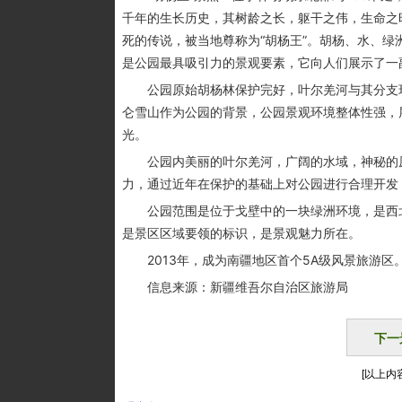
千年的生长历史，其树龄之长，躯干之伟，生命之
死的传说，被当地尊称为“胡杨王”。胡杨、水、
是公园最具吸引力的景观要素，它向人们展示了一
公园原始胡杨林保护完好，叶尔羌河与其分支环
仑雪山作为公园的背景，公园景观环境整体性强，
光。
公园内美丽的叶尔羌河，广阔的水域，神秘的原
力，通过近年在保护的基础上对公园进行合理开发
公园范围是位于戈壁中的一块绿洲环境，是西北
是景区区域要领的标识，是景观魅力所在。
2013年，成为南疆地区首个5A级风景旅游区
信息来源：新疆维吾尔自治区旅游局
下一
[以上内容