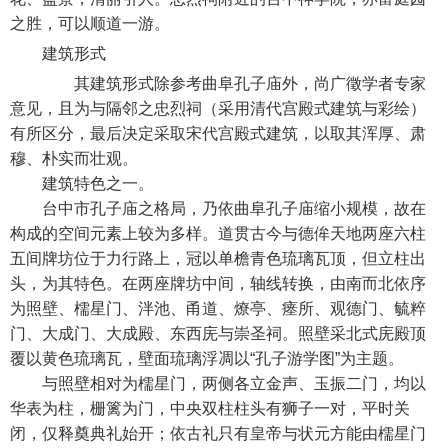
之胜，可以顺道一游。
建筑形式
其建筑形式除参考曲阜孔子庙外，尚广徵学者专家
意见，且为与隔邻之忠烈祠（采用清代宫殿式建筑与彩绘）
有所区分，最后决定采取宋代宫殿式建筑，以取其浑厚、肃
穆、朴实而壮观。
建筑特色之一。
台中市孔子庙之格局，乃依曲阜孔子庙缩小规模，故在
构成的空间元素上较为多样。道贯古今与德侔天地两座六柱
五间牌坊位于力行路上，冠以单檐青色琉璃瓦顶，但立柱出
头，为其特色。在两座牌坊中间，轴线转换，由南而北依序
为照壁、檽星门、泮池、甬道、燎亭、瘗所、观德门、毓粹
门、大成门、大成殿、东西庑与崇圣祠。照壁采北式庑殿顶
覆以黄色琉璃瓦，壁面琉璃浮凋以“孔子游学图”为主题。
与照壁相对为檽星门，两侧各立金声、玉振二门，均以
华表为柱，栅篱为门，中央双柱柱头有狮子一对，平时关
闭，仅释奠典礼始开；依古礼只有皇帝与状元方能由檽星门