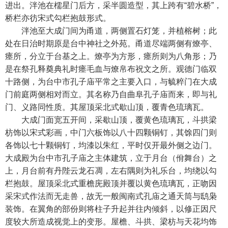
进出。泮池在檽星门后方，采半圆造型，其上跨有“碧水桥”，
桥栏亦彷宋式勾栏抱鼓形式。
泮池至大成门间为甬道，两侧置石灯笼，并植榕树；此
处在日治时期原是台中神社之外苑。甬道尽端两侧有燎亭、
瘗所，分立于台基之上。燎亭为方形，瘗所则为八角形；乃
是在祭孔释奠典礼时瘗毛血与燎帛布祝文之所。观德门临双
十路侧，为台中市孔子庙平常之主要入口，与毓粹门在大成
门前庭两侧相对而立。其名称乃自曲阜孔子庙而来，即与礼
门、义路同性质。其屋顶采北式歇山顶，覆青色琉璃瓦。
大成门面宽五开间，采歇山顶，覆黄色琉璃瓦，斗拱梁
枋饰以宋式彩画，中门六板饰以八十四颗铜钉，其馀四门则
各饰以七十颗铜钉，均漆以朱红，平时仅开最外侧之边门。
大成殿为台中市孔子庙之主体建筑，立于月台（佾舞台）之
上，月台前有丹陛云龙石凋，左右隅则为礼乐台，均绕以勾
栏抱鼓。屋顶采北式重檐庑殿顶并覆以黄色琉璃瓦，正吻因
采宋式作法而无走兽，故无一般闽南式孔庙之通天筒与鸱枭
装饰。在翼角的部份则将柱子升起并往内倾斜，以修正因尺
度较大所造成视觉上的变形。屋檐、斗拱、梁枋与天花均饰