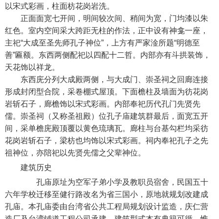
以宋式彩画，柱面枋花岗岩洗。
正面面宽七开间，明间较次间、稍间为宽，门均漆以朱
红色。室内空间采大跨距无柱的作法，正中设有神龛一座，
主祀“大成至圣先师孔子神位”，上方有严家淦所题“明德至
善”匾额。东西两侧配祀以四配十二哲。内部亦有斗拱装饰，
天花饰以祥龙。
东西庑分列大成殿两侧，与大成门、崇圣祠之回廊连接
形成封闭型合院，采卷棚式屋顶。下面檐柱及墙面为彷花岗
岩斩石子，廊檐饰以宋式彩画。内部奉祀历代孔门先贤先
儒。崇圣祠（又称圣祖殿）位孔子庙建筑群最后，面宽五开
间，采单檐庑殿顶覆以黄色琉璃瓦。廊柱与台基勾栏均采彷
花岗岩斩石子，梁枋也均饰以宋式彩画。祠内奉祀孔子之先
祖神位，亦陪祀以先贤先儒之父辈神位。
建筑历史
孔庙原址为空军子弟小学及教职员宿舍，民国五十
六年学校迁移至健行路改名为省三国小，原地就规划改建成
孔庙。本孔庙委由台湾省公共工程局规划设计监造，庆仁营
造厂及台湾铺道工程公司承建。建筑型式本有典籍可循，惟