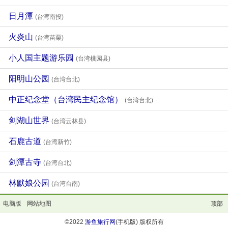
日月潭
(台湾南投)
火炎山
(台湾苗栗)
小人国主题游乐园
(台湾桃园县)
阳明山公园
(台湾台北)
中正纪念堂（台湾民主纪念馆）
(台湾台北)
剑湖山世界
(台湾云林县)
石鹿古道
(台湾新竹)
剑潭古寺
(台湾台北)
林默娘公园
(台湾台南)
电脑版
网站地图
顶部
©2022
游鱼旅行网
(手机版) 版权所有