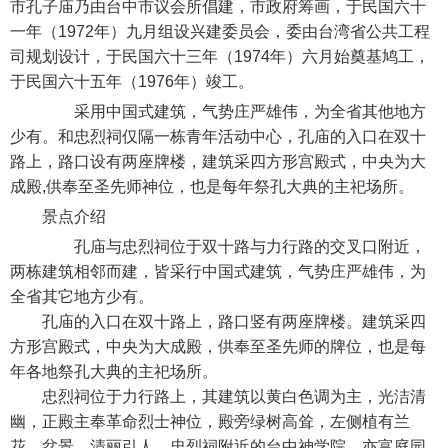
市孔子庙乃由台中市议会所倡建，市政府筹画，于民国六十
一年（1972年）九月组设兴建委员会，委由台湾省公共工程
司规划设计，于民国六十三年（1974年）六月始奠基鸠工，
于民国六十五年（1976年）竣工。
采用中国式建筑，气势庄严雄伟，为全省其他地方
少有。和忠烈祠仅隔一栋青年活动中心，孔庙的入口在双十
路上，路口设有两座牌楼，建筑采四方形宫殿式，中央为大
成殿,供奉至圣先师神位，也是每年祭孔大典的主祀场所。
景点介绍
孔庙与忠烈祠位于双十路与力行路的交叉口附近，
两栋建筑相邻而建，皆采行中国式建筑，气势庄严雄伟，为
全省其它地方少有。
孔庙的入口在双十路上，路口竖有两座牌楼。建筑采四
方形宫殿式，中央为大成殿，供奉至圣先师的牌位，也是每
年各地祭孔大典的主祀场所。
忠烈祠位于力行路上，其建筑以黄白色调为主，光洁清
幽，正殿主奉革命烈士神位，殿旁绿树高耸，左侧植有兰
花、盆景，清丽引人。忠烈祠附近的台中神学院，亦富庭园