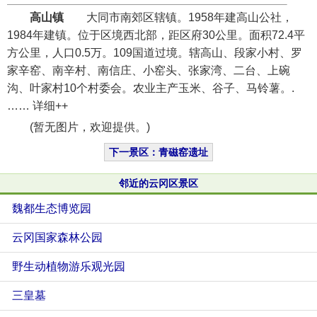
高山镇
大同市南郊区辖镇。1958年建高山公社，
1984年建镇。位于区境西北部，距区府30公里。面积72.4平
方公里，人口0.5万。109国道过境。辖高山、段家小村、罗
家辛窑、南辛村、南信庄、小窑头、张家湾、二台、上碗
沟、叶家村10个村委会。农业主产玉米、谷子、马铃薯。.
…… 详细++
(暂无图片，欢迎提供。)
下一景区：青磁窑遗址
邻近的云冈区景区
魏都生态博览园
云冈国家森林公园
野生动植物游乐观光园
三皇墓