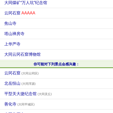
大同煤矿“万人坑”纪念馆
云冈石窟
AAAAA
焦山寺
塔山禅房寺
上华严寺
大同云冈石窟博物馆
你可能对下列景点会感兴趣：
云冈石窟
(大同云冈区)
北岳恒山
(大同浑源)
平型关大捷纪念馆
(大同灵丘)
善化寺
(大同平城区)