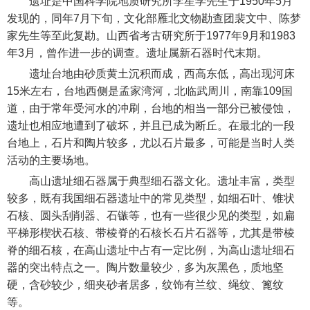
遗址是中国科学院地质研究所李星学先生于1950年5月
发现的，同年7月下旬，文化部雁北文物勘查团裴文中、陈梦
家先生等至此复勘。山西省考古研究所于1977年9月和1983
年3月，曾作进一步的调查。遗址属新石器时代末期。
遗址台地由砂质黄土沉积而成，西高东低，高出现河床
15米左右，台地西侧是孟家湾河，北临武周川，南靠109国
道，由于常年受河水的冲刷，台地的相当一部分已被侵蚀，
遗址也相应地遭到了破坏，并且已成为断丘。在最北的一段
台地上，石片和陶片较多，尤以石片最多，可能是当时人类
活动的主要场地。
高山遗址细石器属于典型细石器文化。遗址丰富，类型
较多，既有我国细石器遗址中的常见类型，如细石叶、锥状
石核、圆头刮削器、石镞等，也有一些很少见的类型，如扁
平梯形楔状石核、带棱脊的石核长石片石器等，尤其是带棱
脊的细石核，在高山遗址中占有一定比例，为高山遗址细石
器的突出特点之一。陶片数量较少，多为灰黑色，质地坚
硬，含砂较少，细夹砂者居多，纹饰有兰纹、绳纹、篦纹
等。