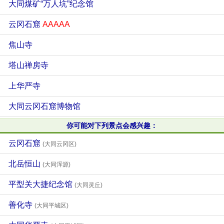
大同煤矿“万人坑”纪念馆
云冈石窟
AAAAA
焦山寺
塔山禅房寺
上华严寺
大同云冈石窟博物馆
你可能对下列景点会感兴趣：
云冈石窟
(大同云冈区)
北岳恒山
(大同浑源)
平型关大捷纪念馆
(大同灵丘)
善化寺
(大同平城区)