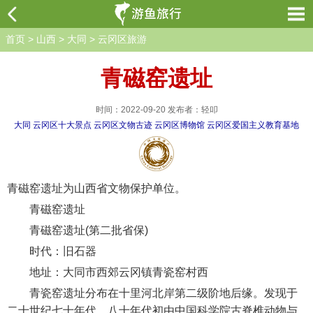
首页
>
山西
>
大同
>
云冈区旅游
青磁窑遗址
时间：2022-09-20 发布者：轻叩
大同
云冈区十大景点
云冈区文物古迹
云冈区博物馆
云冈区爱国主义教育基地
青磁窑遗址为山西省文物保护单位。
青磁窑遗址
青磁窑遗址(第二批省保)
时代：旧石器
地址：大同市西郊云冈镇青瓷窑村西
青瓷窑遗址分布在十里河北岸第二级阶地后缘。发现于
二十世纪七十年代，八十年代初由中国科学院古脊椎动物与