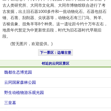
古人类研究所、大同市文化局、大同市博物馆联合进行了考
古发掘，出土旧石器1000多件和一批动物化石。石器包括石
锤、石凿、刮削器、尖状器等，动物化石有三门马、羚羊、
古棱齿象、扭角羊等8个种类。这一遗址距今约十万年左右，
地质年代暂定为中更新世后段，时代为旧石器时代早期后
段。
(暂无图片，欢迎提供。)
下一景区：边墙古堡
邻近的云冈区景区
魏都生态博览园
云冈国家森林公园
野生动植物游乐观光园
三皇墓