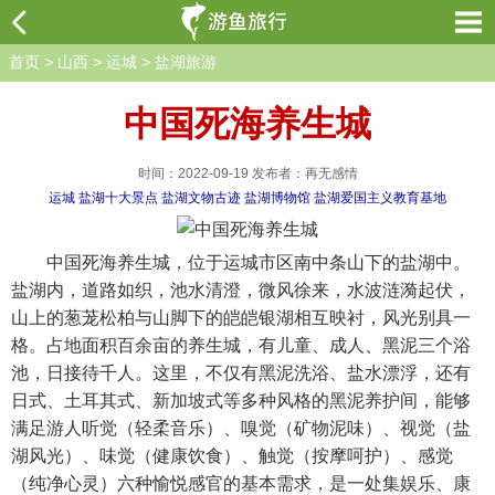
首页
>
山西
>
运城
>
盐湖旅游
中国死海养生城
时间：2022-09-19 发布者：再无感情
运城
盐湖十大景点
盐湖文物古迹
盐湖博物馆
盐湖爱国主义教育基地
中国死海养生城，位于运城市区南中条山下的盐湖中。
盐湖内，道路如织，池水清澄，微风徐来，水波涟漪起伏，
山上的葱茏松柏与山脚下的皑皑银湖相互映衬，风光别具一
格。占地面积百余亩的养生城，有儿童、成人、黑泥三个浴
池，日接待千人。这里，不仅有黑泥洗浴、盐水漂浮，还有
日式、土耳其式、新加坡式等多种风格的黑泥养护间，能够
满足游人听觉（轻柔音乐）、嗅觉（矿物泥味）、视觉（盐
湖风光）、味觉（健康饮食）、触觉（按摩呵护）、感觉
（纯净心灵）六种愉悦感官的基本需求，是一处集娱乐、康