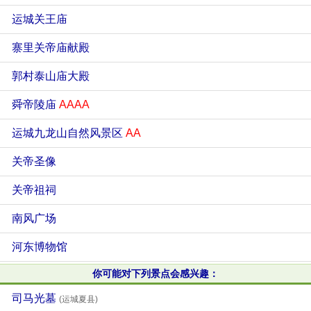
运城关王庙
寨里关帝庙献殿
郭村泰山庙大殿
舜帝陵庙
AAAA
运城九龙山自然风景区
AA
关帝圣像
关帝祖祠
南风广场
河东博物馆
你可能对下列景点会感兴趣：
司马光墓
(运城夏县)