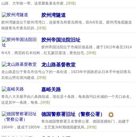
山路、大学路一带。这里聚集著名作家...
[详情]
胶州湾隧道
胶州湾隧道位于胶州湾湾口，连接青岛和黄岛两地，双向6车道。胶州湾海底隧道
南接青岛市黄岛区的...
[详情]
胶州帝国法院旧址
胶州帝国法院位于市南区德县路，建于1912年春至1914
年4月，两层砖石木结构，红瓦蒙莎屋顶，黄色拉毛...
[详情]
龙山路基督教堂
龙山路是位于青岛市信号山下的一条街道，1923年中国政府从日本手中收回青岛
后依山劈石填沟建成...
[详情]
嘉峪关路
青岛八大关最早由八条路组成，现在是十条路，每条路均以长城的一个关口命名。
这是其中一条路，每条...
[详情]
德国警察署旧址（警察公署）
青岛德国警察署又名警察公署、德国巡捕衙门，始建于
1904年，建成于1905年，文艺复兴时期德国建筑风...
[详情]