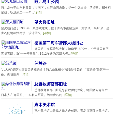
燕儿岛山公园
燕儿岛位于山东省青岛市市南区，在浮山湾东端，是一个突出海中的岬角。据史料
记载，明洪武二十一年...
[详情]
望火楼旧址
望火楼始建于1905年，系德式建筑，位于青岛市南区观象一路坡顶，高18米，是
青岛的地标性建筑，设计望火...
[详情]
德国第二海军营部大楼旧址
德国第二海军营部大楼，始建于1899年，初于德国高层
官员官邸，称“十一号官邸”，1912年改为营部大楼...
[详情]
韶关路
“八大关”是以我国著名的雄关命名的八条纵横小马路而得名的，“韶关路”是其中一
条。据说韶关...
[详情]
总督牧师官邸旧址
总督牧师官邸旧址是总督牧师的住宅，德国撤离青岛后，
日本人在这里开了一家私人医院。随着青岛的...
[详情]
嘉木美术馆
嘉木美术馆由青岛人修方舟创建。青岛首家独立美术馆。