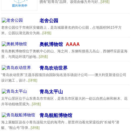
拥有“彩青岛”品牌。该馆由修方舟与好...
[详情]
老舍公园
老舍公园位于市南区安徽路上，是岛城最著名的街心公园，占地面积9615平方
米。公园以湖北路分为南...
[详情]
奥帆博物馆
AAAA
青岛奥帆博物馆位于奥帆中心的山、海之间，东侧衔接燕儿岛山，西侧呼应蔚蓝海
景，与周边环境巧妙地...
[详情]
青岛欢动世界
“青岛欢动世界”主题乐园项目由国际知名游乐场设计公司——澳大利亚新道信公司
设计施工，设计...
[详情]
青岛太平山
太平山景区位于山东青岛市市南区，是青岛市区最大的一处以自然山林和林木、花
卉等动植物景观为...
[详情]
青岛舰船博物馆
海上展舰区设在小青岛连陆大堤的海湾内，那里停泊着光荣退役的“长城号”潜
艇、“鞍山号”导弹...
[详情]