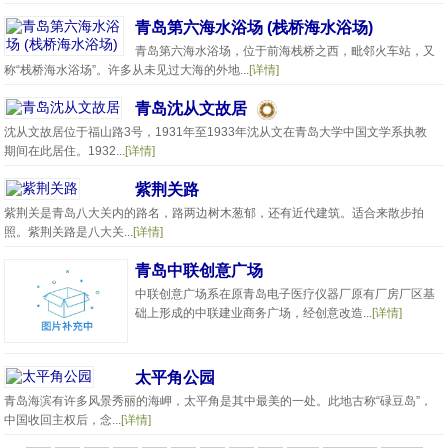
青岛第六海水浴场 (栈桥海水浴场)
青岛第六海水浴场，位于前海栈桥之西，毗邻火车站，又
称“栈桥海水浴场”。许多从未见过大海的外地...
[详情]
青岛沈从文故居
沈从文故居位于福山路3号，1931年至1933年沈从文在青岛大学中国文学系执教
期间在此居住。1932...
[详情]
紫荆关路
紫荆关是青岛八大关内的路名，路两边树木葱郁，还有近代建筑。适合来散步拍
照。紫荆关路是八大关...
[详情]
青岛中联创意广场
中联创意广场系在原青岛电子医疗仪器厂原有厂房厂区基
础上形成的中联建业商务广场，经创意改造...
[详情]
太平角公园
青岛海滨有许多风景秀丽的海岬，太平角是其中最美的一处。此地古称“碌豆岛”，
中国收回主权后，念...
[详情]