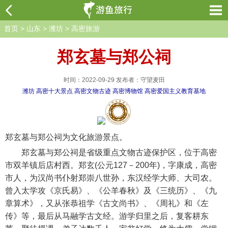
首页
>
山东
>
潍坊
>
高密旅游
郑玄墓与郑公祠
时间：2022-09-29 发布者：守望麦田
潍坊
高密十大景点
高密文物古迹
高密博物馆
高密爱国主义教育基地
郑玄墓与郑公祠为文化旅游景点。
郑玄墓与郑公祠是省级重点文物古迹保护区，位于高密
市双羊镇后店村西。郑玄(公元127－200年)，字康成，高密
市人，为汉尚书仆射郑崇八世孙，东汉经学大师、大司农。
曾入太学攻《京氏易》、《公羊春秋》及《三统历》、《九
章算术》，又从张恭祖学《古文尚书》、《周礼》和《左
传》等，最后从马融学古文经。游学归里之后，复客耕东