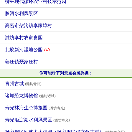
柳林现代循环农业科技示范园
胶河水利风景区
高密市柴沟镇李家埠村
潍坊李村农家食园
北胶新河湿地公园
AA
姜庄镇聂家庄村
你可能对下列景点会感兴趣：
青州古城
(潍坊青州)
诸城恐龙博物馆
(潍坊诸城)
寿光林海生态博览园
(潍坊寿光)
寿光洰淀湖水利风景区
(潍坊寿光)
杨家埠民间艺术大观园（杨家埠民俗文化古村）