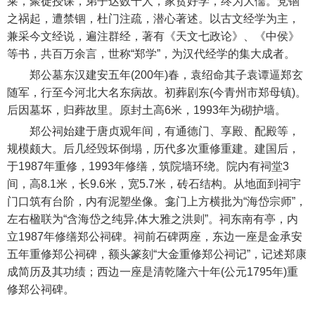
莱，聚徒授课，弟子达数千人，家贫好学，终为大儒。党锢
之祸起，遭禁锢，杜门注疏，潜心著述。以古文经学为主，
兼采今文经说，遍注群经，著有《天文七政论》、《中侯》
等书，共百万余言，世称“郑学”，为汉代经学的集大成者。
郑公墓东汉建安五年(200年)春，袁绍命其子袁谭逼郑玄
随军，行至今河北大名东病故。初葬剧东(今青州市郑母镇)。
后因墓坏，归葬故里。原封土高6米，1993年为砌护墙。
郑公祠始建于唐贞观年间，有通德门、享殿、配殿等，
规模颇大。后几经毁坏倒塌，历代多次重修重建。建国后，
于1987年重修，1993年修缮，筑院墙环绕。院内有祠堂3
间，高8.1米，长9.6米，宽5.7米，砖石结构。从地面到祠宇
门口筑有台阶，内有泥塑坐像。龛门上方横批为“海岱宗师”，
左右楹联为“含海岱之纯异,体大雅之洪则”。祠东南有亭，内
立1987年修缮郑公祠碑。祠前石碑两座，东边一座是金承安
五年重修郑公祠碑，额头篆刻“大金重修郑公祠记”，记述郑康
成简历及其功绩；西边一座是清乾隆六十年(公元1795年)重
修郑公祠碑。