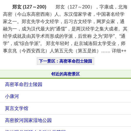
郑玄
(127～200)
郑玄（127～200），字康成，北海
高密（今山东高密西南）人。东汉儒家学者，中国著名经学
家之一。郑玄先学今文经学，后习古文经学，网罗众家，通
融为一，成为汉代最大的“通儒”，是两汉经学之集大成者。其
经学成就及由其学术而形成的学派，后世称 之为“郑学”、“通
学”，或“综合学派”。 郑玄年轻时，赴京城洛阳太学受业，师
事京兆（今西安西北）人第五元先（第五是姓）…… 详细++
下一景区：高密革命烈士陵园
邻近的高密景区
高密革命烈士陵园
小康河
莫言文学馆
高密胶河国家湿地公园