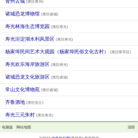
青州古城
(潍坊青州)
诸城恐龙博物馆
(潍坊诸城)
寿光林海生态博览园
(潍坊寿光)
寿光洰淀湖水利风景区
(潍坊寿光)
杨家埠民间艺术大观园（杨家埠民俗文化古村）
(潍坊寒亭区)
寿光欢乐海岸旅游区
(潍坊寿光)
诸城恐龙文化旅游区
(潍坊诸城)
常山文化博物苑
(潍坊诸城)
齐鲁酒地
(潍坊安丘)
寿光三元朱村
(潍坊寿光)
电脑版
网站地图
顶部