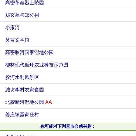
高密革命烈士陵园
郑玄墓与郑公祠
小康河
莫言文学馆
高密胶河国家湿地公园
柳林现代循环农业科技示范园
胶河水利风景区
潍坊李村农家食园
北胶新河湿地公园
AA
姜庄镇聂家庄村
你可能对下列景点会感兴趣：