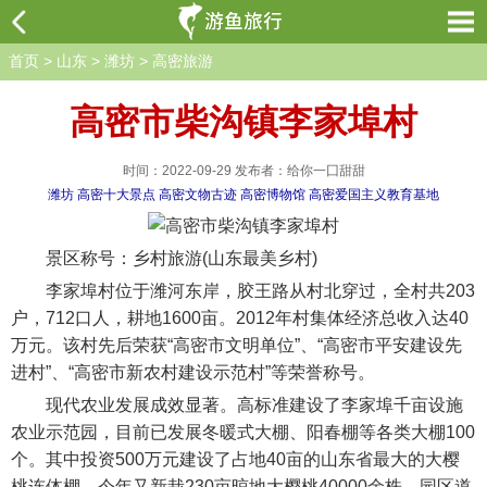
首页
>
山东
>
潍坊
>
高密旅游
高密市柴沟镇李家埠村
时间：2022-09-29 发布者：给你一囗甜甜
潍坊
高密十大景点
高密文物古迹
高密博物馆
高密爱国主义教育基地
景区称号：乡村旅游(山东最美乡村)
李家埠村位于潍河东岸，胶王路从村北穿过，全村共203
户，712口人，耕地1600亩。2012年村集体经济总收入达40
万元。该村先后荣获“高密市文明单位”、“高密市平安建设先
进村”、“高密市新农村建设示范村”等荣誉称号。
现代农业发展成效显著。高标准建设了李家埠千亩设施
农业示范园，目前已发展冬暖式大棚、阳春棚等各类大棚100
个。其中投资500万元建设了占地40亩的山东省最大的大樱
桃连体棚，今年又新栽230亩晾地大樱桃40000余株。园区道