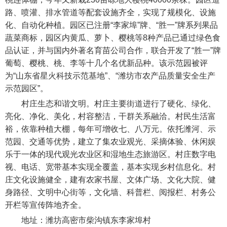
路、喷灌、排水管道等配套设施齐全，实现了规模化、设施
化、自动化种植。园区已注册“李家埠”牌、“胜一”牌系列果品
蔬菜商标，园区内黄瓜、萝卜、樱桃等8种产品已通过绿色食
品认证，并与国内外著名育苗公司合作，联合开发了“胜一”牌
葡萄、樱桃、桃、李等十几个名优新品种。该示范园被评
为“山东省星火科技示范基地”、“潍坊市农产品质量安全生产
示范园区”。
村庄生态和谐文明。村庄主要街道进行了硬化、绿化、
亮化、净化、美化，村容整洁，干群关系融洽。村民生活富
裕，依靠种植大棚，每年可增收七、八万元。依托潍河、示
范园、交通等优势，建立了集农业观光、采摘体验、休闲娱
乐于一体的现代观光农业区和湿地生态旅游区。村庄数字电
视、电话、宽带基本实现全覆盖，基本实现乡村信息化。村
庄文化设施健全，建有农家书屋、文体广场、文化大院、健
身路径、文明中心街等，文化墙、科普栏、阅报栏、村务公
开栏等宣传阵地齐全。
地址：潍坊高密市柴沟镇东李家埠村