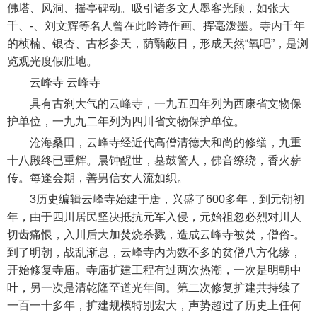
佛塔、风洞、摇亭碑动。吸引诸多文人墨客光顾，如张大
千、-、刘文辉等名人曾在此吟诗作画、挥毫泼墨。寺内千年
的桢楠、银杏、古杉参天，荫翳蔽日，形成天然“氧吧”，是浏
览观光度假胜地。
云峰寺 云峰寺
具有古刹大气的云峰寺，一九五四年列为西康省文物保
护单位，一九九二年列为四川省文物保护单位。
沧海桑田，云峰寺经近代高僧清德大和尚的修缮，九重
十八殿终已重辉。晨钟醒世，墓鼓警人，佛音缭绕，香火薪
传。每逢会期，善男信女人流如织。
3历史编辑云峰寺始建于唐，兴盛了600多年，到元朝初
年，由于四川居民坚决抵抗元军入侵，元始祖忽必烈对川人
切齿痛恨，入川后大加焚烧杀戮，造成云峰寺被焚，僧俗-。
到了明朝，战乱渐息，云峰寺内为数不多的贫僧八方化缘，
开始修复寺庙。寺庙扩建工程有过两次热潮，一次是明朝中
叶，另一次是清乾隆至道光年间。第二次修复扩建共持续了
一百一十多年，扩建规模特别宏大，声势超过了历史上任何