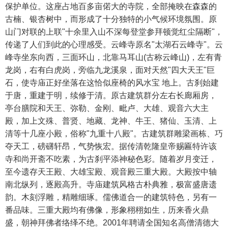
保护单位。这座占地百多亩偌大的寺院，全部掩映在森森的
古楠、银杏树中，而形成了十分独特的小气候环境氛围。原
山门对联的上联"十余里入山不深每登堂参拜顿觉红尘隔断"，
传递了人们到此的心理感受。云峰寺原名"太湖石云峰寺"。云
峰寺坐东向西，三面环山，北靠马耳山(古称云峰山)，左有青
龙岗，右有白虎岗，旁临九龙溪泉，面对天然"四大天王"巨
石，使寺庙正好坐落在这恰似座椅的风水宝 地上。古刹始建
于唐，重建于明，续修于清。原古建筑群分左右长廊厢房，
亭台膳院和天王、弥勒、金刚、毗卢、大雄、观音六大主
殿，加上文殊、普贤、地藏、龙神、牛王、猪仙、玉清、上
清等十几座小殿，俗称"九重十八殿"。古建筑群雕梁画栋、巧
夺天工，磅礴轩昂，气势恢宏。据传清乾隆皇帝赐匾特许该
寺和尚开斋不吃素，为古刹平添神秘色彩。随着岁月变迁，
至今遗存天王殿、大雄宝殿、观音殿三重大殿。大殿按中轴
南北纵列，逐殿高升。寺庙建筑风格古朴典雅，极富盛唐遗
韵。木刻浮雕，精雕细琢。儒佛道合一的建筑特色，另有一
番品味。三重大殿均有佛像，形象栩栩如生，历来香火鼎
盛，朝神拜佛者络绎不绝。2001年聘请全国知名高僧清德大