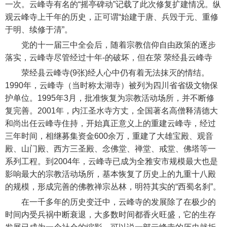
一次。云峰寺有名的“摇亭碑动”记载了此次修复扩建情况。纵
观云峰寺上千年的历史，正可谓“始建于唐、兵毁于元、重修
于明、续修于清”。
党的十一届三中全会后，随着宗教信仰自由政策的逐步
落实，云峰寺尽管经过十年-的破坏，但在荥 荥经县云峰寺
荥经县云峰寺(9张)经人心中仍有着无法抹灭的情结。
1990年，云峰寺（当时称太湖寺）被列为四川省省级文物保
护单位。1995年3月，批准恢复为宗教活动场所，并不断修
复完善。2001年，内江圣水寺方丈，全国著名高僧释清德大
和尚出任云峰寺住持，开始真正意义上的重建云峰寺，经过
三年时间，相继募集资金600余万，重建了大雄宝殿、观音
殿、山门殿、西方三圣殿、念佛堂、禅堂、戒堂、佛塔等一
系列工程。到2004年，云峰寺已成为全雅安市规模最大也是
影响最大的宗教活动场所，基本恢复了历史上的九重十八殿
的规模，形成完善的佛教禅宗丛林，明符其实的“西蜀名刹”。
在一千多年的历史变迁中，云峰寺的发展除了在极少的
时间内受兵祸中断衰退，大多数时间都香火旺盛，它的生存