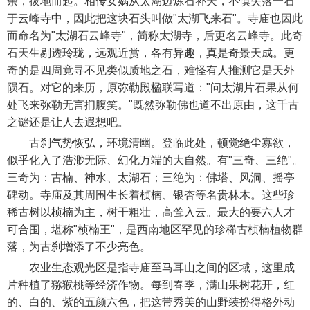
余，拔地而起。相传女娲从太湖边炼石补天，不慎失落一石
于云峰寺中，因此把这块石头叫做"太湖飞来石"。寺庙也因此
而命名为"太湖石云峰寺"，简称太湖寺，后更名云峰寺。此奇
石天生剔透玲珑，远观近赏，各有异趣，真是奇景天成。更
奇的是四周竟寻不见类似质地之石，难怪有人推测它是天外
陨石。对它的来历，原弥勒殿楹联写道："问太湖片石果从何
处飞来弥勒无言扪腹笑。"既然弥勒佛也道不出原由，这千古
之谜还是让人去遐想吧。
古刹气势恢弘，环境清幽。登临此处，顿觉绝尘寡欲，
似乎化入了浩渺无际、幻化万端的大自然。有"三奇、三绝"。
三奇为：古楠、神水、太湖石；三绝为：佛塔、风洞、摇亭
碑动。寺庙及其周围生长着桢楠、银杏等名贵林木。这些珍
稀古树以桢楠为主，树干粗壮，高耸入云。最大的要六人才
可合围，堪称"桢楠王"，是西南地区罕见的珍稀古桢楠植物群
落，为古刹增添了不少亮色。
农业生态观光区是指寺庙至马耳山之间的区域，这里成
片种植了猕猴桃等经济作物。每到春季，满山果树花开，红
的、白的、紫的五颜六色，把这带秀美的山野装扮得格外动