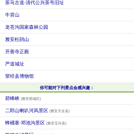
茶马古道-清代公兴茶号旧址
牛背山
龙苍沟国家森林公园
雅安杜鹃山
开善寺正殿
严道城址
荥经县博物馆
你可能对下列景点会感兴趣：
碧峰峡
(雅安雨城区)
二郎山喇叭河风景区
(雅安天全县)
蜂桶寨·邓池沟景区
(雅安宝兴县)