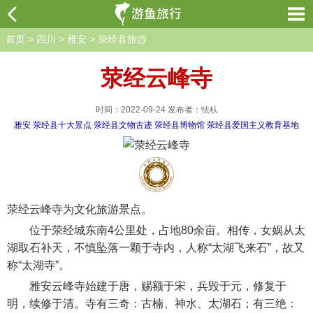
首页
>
四川
>
雅安
>
荥经县旅游
荥经云峰寺
时间：2022-09-24 发布者：怯朲
雅安
荥经县十大景点
荥经县文物古迹
荥经县博物馆
荥经县爱国主义教育基地
荥经云峰寺为文化旅游景点。
位于荥经城东南4公里处，占地80余亩。相传，女娲从太
湖取石补天，不慎坠落一颗于寺内，人称“太湖飞来石”，故又
称“太湖寺”。
雅安云峰寺始建于唐，赐额于宋，兵毁于元，修复于
明，续修于清。寺有三奇：古楠、神水、太湖石；有三绝：