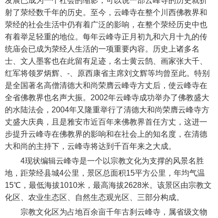
发展已成为一个社会的缩影，可以说一部云峰寺的历史就折
射了荥经数千年的历史。至今，云峰寺在整个川西佛教界和
荥经的社会生活中仍有着广泛的影响，在整个荥经历史中也
有着举足轻重的地位。每年云峰寺正月初九和六月十九的传
统庙会已成为荥经人生活的一项重要内容。历史上诸多名
士、文人墨客也在此留有足迹，名士黄云鹄、画家张大千、
红军将领罗炳辉、-、原西康省主席刘文辉等均曾至此。特别
是全国著名高僧清德大和尚荣膺云峰寺方丈后，使云峰寺在
全省佛教界也名声大振。2002年云峰寺成功举办了佛教盛大
的水陆法会，2004年又隆重举行了清德大和尚荣膺云峰寺方
丈盛大庆典，且是雅安市近百年来佛教界首任方丈，这进一
步提升云峰寺在佛教界的影响和在社会上的知名度，在清德
大和尚的主持下，云峰寺将达到千百年来之大成。
4现状编辑云峰寺是一个以宗教文化为支撑的风景名胜
地，距荥经县城4公里，景区总面积15平方公里，年均气温
15℃，最低海拔1010米，最高海拔2628米。该景区由宗教文
化区、农业生态区、自然生态观光区、三部分构成。
宗教文化区为占地百余亩千年古刹云峰寺，属省级文物