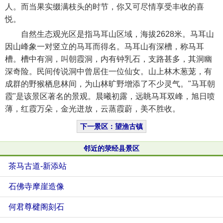
人。而当果实缀满枝头的时节，你又可尽情享受丰收的喜
悦。
自然生态观光区是指马耳山区域，海拔2628米。马耳山
因山峰象一对竖立的马耳而得名。马耳山有深槽，称马耳
槽。槽中有洞，叫朝霞洞，内有钟乳石，支路甚多，其洞幽
深奇险。民间传说洞中曾居住一位仙女。山上林木葱茏，有
成群的野猴栖息林间，为山林旷野增添了不少灵气。"马耳朝
霞"是该景区著名的景观。晨曦初露，远眺马耳双峰，旭日喷
薄，红霞万朵，金光迸放，云蒸霞蔚，美不胜收。
下一景区：望渔古镇
邻近的荥经县景区
茶马古道-新添站
石佛寺摩崖造像
何君尊楗阁刻石