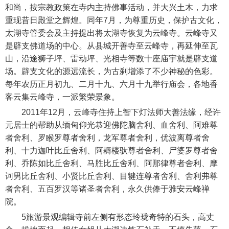
和尚，按宗教政策在寺内主持佛事活动，并大兴土木，力求
重现昔日殿堂之辉煌。同年7月，为尊重历史，保护古文化，
太湖寺管委会及主持提出将太湖寺恢复为云峰寺。云峰寺又
是辟支佛道场的中心。从县城开善寺至云峰寺，再延伸至瓦
山，沿途狮子坪、雷动坪、光相寺等数十座庙宇就是辟支道
场。辟支文化的源远流长，为古刹增添了不少神秘的色彩。
每年农历正月初九、二月十九、六月十九举行庙会，各地香
客云集云峰寺，一派繁荣景象。
2011年12月，云峰寺住持上智下灯法师大善法缘，经许
元居士的帮助从缅甸仰光恭迎佛陀脑舍利、血舍利、阿难尊
者舍利、罗睺罗尊者舍利，龙军尊者舍利，优波离尊者舍
利、十力迦叶比丘舍利、阿耨楼驮尊者舍利、尸婆罗尊者舍
利、乔陈如比丘舍利、马胜比丘舍利、阿那律尊者舍利、摩
诃男比丘舍利、小贤比丘舍利、目犍连尊者舍利、舍利弗尊
者舍利、五百罗汉等诸圣者舍利，永久供俸于雅安云峰禅
院。
5旅游景观编辑寺前左侧有形态玲珑奇特的石头，高丈