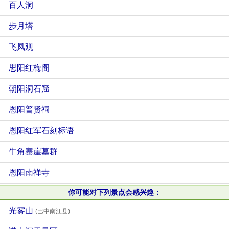
百人洞
步月塔
飞凤观
思阳红梅阁
朝阳洞石窟
恩阳普贤祠
恩阳红军石刻标语
牛角寨崖墓群
恩阳南禅寺
你可能对下列景点会感兴趣：
光雾山
(巴中南江县)