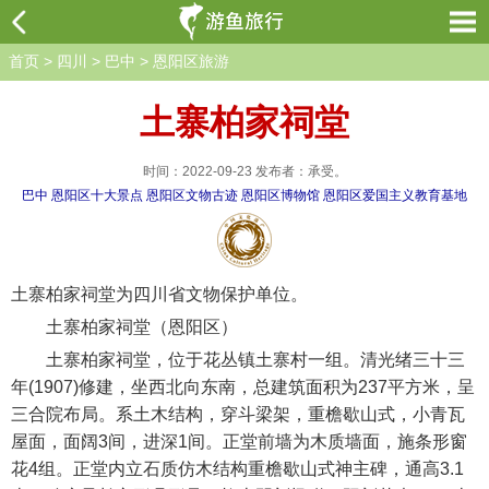
首页
>
四川
>
巴中
>
恩阳区旅游
土寨柏家祠堂
时间：2022-09-23 发布者：承受。
巴中
恩阳区十大景点
恩阳区文物古迹
恩阳区博物馆
恩阳区爱国主义教育基地
土寨柏家祠堂为四川省文物保护单位。
土寨柏家祠堂（恩阳区）
土寨柏家祠堂，位于花丛镇土寨村一组。清光绪三十三
年(1907)修建，坐西北向东南，总建筑面积为237平方米，呈
三合院布局。系土木结构，穿斗梁架，重檐歇山式，小青瓦
屋面，面阔3间，进深1间。正堂前墙为木质墙面，施条形窗
花4组。正堂内立石质仿木结构重檐歇山式神主碑，通高3.1