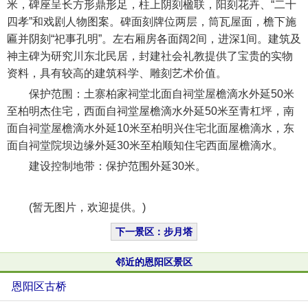
米，碑座呈长方形鼎形足，柱上阴刻楹联，阳刻花卉、“二十
四孝”和戏剧人物图案。碑面刻牌位两层，筒瓦屋面，檐下施
匾并阴刻“祀事孔明”。左右厢房各面阔2间，进深1间。建筑及
神主碑为研究川东北民居，封建社会礼教提供了宝贵的实物
资料，具有较高的建筑科学、雕刻艺术价值。
保护范围：土寨柏家祠堂北面自祠堂屋檐滴水外延50米
至柏明杰住宅，西面自祠堂屋檐滴水外延50米至青杠坪，南
面自祠堂屋檐滴水外延10米至柏明兴住宅北面屋檐滴水，东
面自祠堂院坝边缘外延30米至柏顺知住宅西面屋檐滴水。
建设控制地带：保护范围外延30米。
(暂无图片，欢迎提供。)
下一景区：步月塔
邻近的恩阳区景区
恩阳区古桥